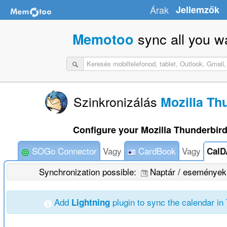
Árak
Jellemzők
sync all you w
Memotoo
Szinkronizálás
Mozilla Th
Configure your Mozilla Thunderbird
SOGo Connector
Vagy
CardBook
Vagy
CalD
Synchronization possible:
Naptár / eseménye
Add
plugin to sync the calendar in
Lightning