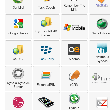
Remember The
Sunbird
Task Coach
Milk
Sync a CalDAV
Google Tasks
Sony Ericss
Server
Nexthaus
CalDAV
BlackBerry
Maemo
SyncJe
Sync a SyncML
EssentialPIM
1CRM
Server
Sync a