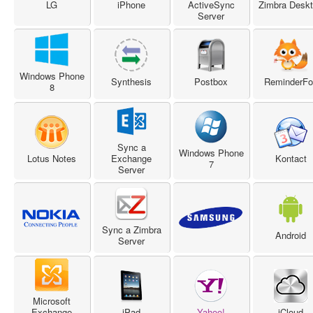
LG
iPhone
ActiveSync
Zimbra Desk
Server
Windows Phone
Synthesis
Postbox
ReminderFo
8
Sync a
Windows Phone
Lotus Notes
Exchange
Kontact
7
Server
Sync a Zimbra
Android
Server
Microsoft
Exchange
iPad
Yahoo!
iCloud