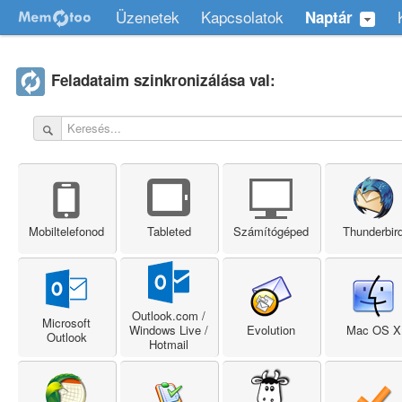
Üzenetek
Kapcsolatok
Naptár
Feladataim szinkronizálása val:
Mobiltelefonod
Tableted
Számítógéped
Thunderbir
Outlook.com /
Microsoft
Windows Live /
Evolution
Mac OS X
Outlook
Hotmail