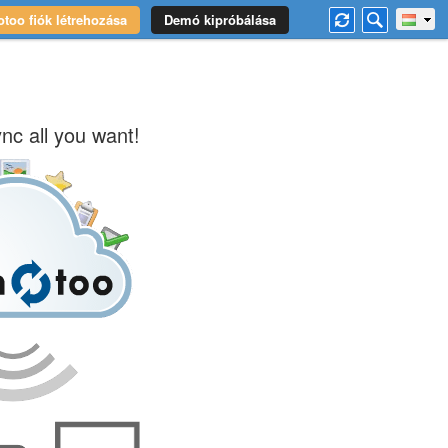
too fiók létrehozása
Demó kipróbálása
nc all you want!