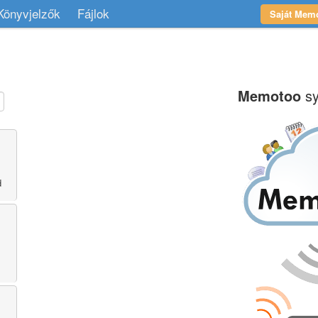
Könyvjelzők
Fájlok
Saját Memo
Memotoo
sy
d