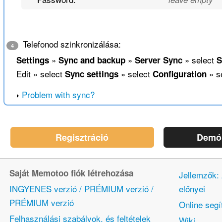
Telefonod szinkronizálása:
4
»
»
» select
Settings
Sync and backup
Server Sync
S
Edit » select
» select
» s
Sync settings
Configuration
Problem with sync?
Regisztráció
Demó 
Saját Memotoo fiók létrehozása
Jellemzők:
INGYENES verzió / PRÉMIUM verzió /
előnyei
PRÉMIUM verzió
Online segí
Felhasználási szabályok, és feltételek
Wiki