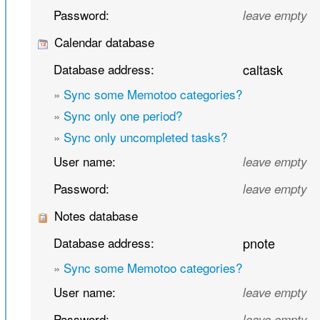
Password:
leave empty
Calendar database
Database address:
caltask
»
Sync some Memotoo categories?
»
Sync only one period?
»
Sync only uncompleted tasks?
User name:
leave empty
Password:
leave empty
Notes database
Database address:
pnote
»
Sync some Memotoo categories?
User name:
leave empty
Password:
leave empty