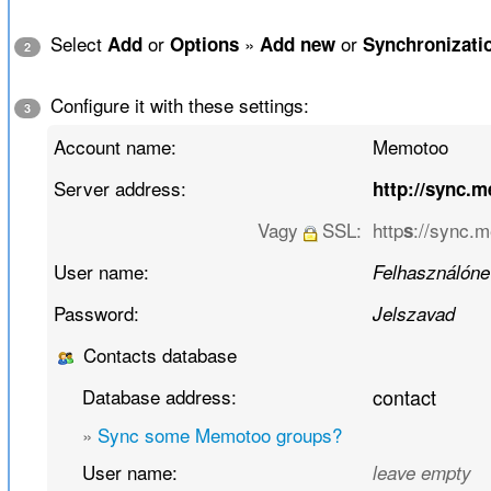
Select
or
»
or
Add
Options
Add new
Synchronizati
2
Configure it with these settings:
3
Account name:
Memotoo
Server address:
http://sync.
Vagy
SSL:
http
://sync.
s
User name:
Felhasználóne
Password:
Jelszavad
Contacts database
Database address:
contact
»
Sync some Memotoo groups?
User name:
leave empty