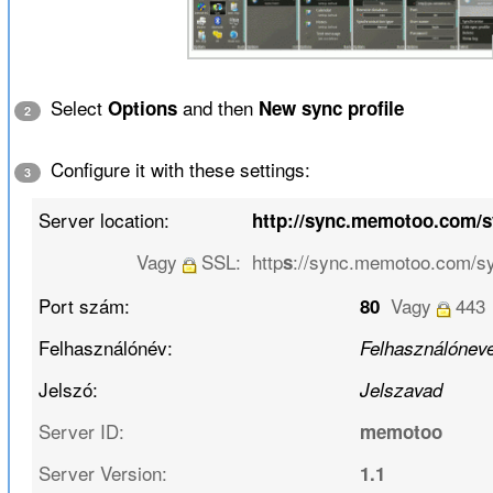
Select
and then
Options
New sync profile
2
Configure it with these settings:
3
Server location:
http://sync.memotoo.com/
Vagy
SSL:
http
://sync.memotoo.com/s
s
Port szám:
Vagy
443
80
Felhasználónév:
Felhasználónev
Jelszó:
Jelszavad
Server ID:
memotoo
Server Version:
1.1