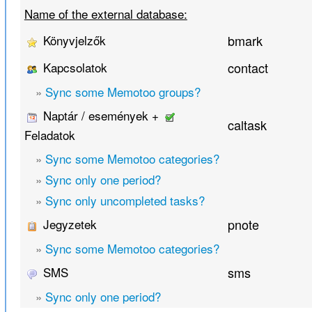
Name of the external database:
Könyvjelzők
bmark
Kapcsolatok
contact
»
Sync some Memotoo groups?
Naptár / események +
caltask
Feladatok
»
Sync some Memotoo categories?
»
Sync only one period?
»
Sync only uncompleted tasks?
Jegyzetek
pnote
»
Sync some Memotoo categories?
SMS
sms
»
Sync only one period?