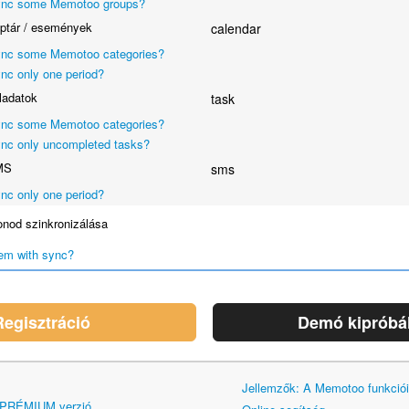
nc some Memotoo groups?
ptár / események
calendar
nc some Memotoo categories?
nc only one period?
ladatok
task
nc some Memotoo categories?
nc only uncompleted tasks?
MS
sms
nc only one period?
onod szinkronizálása
em with sync?
Regisztráció
Demó kipróbá
Jellemzők: A Memotoo funkciói
 PRÉMIUM verzió