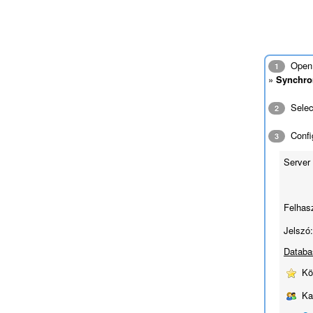
Open 
1
»
Synchro
Sele
2
Config
3
Server 
Felhas
Jelszó:
Databa
Kö
Ka