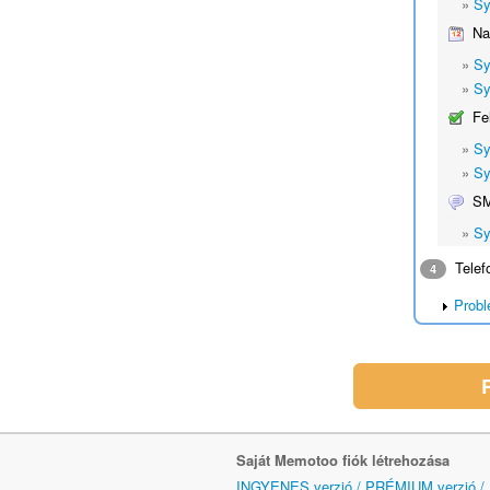
»
Sy
Na
»
Sy
»
Sy
Fe
»
Sy
»
Sy
S
»
Sy
Telef
4
Probl
Saját Memotoo fiók létrehozása
INGYENES verzió / PRÉMIUM verzió /