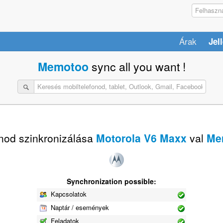
Árak
Jel
Memotoo
sync all you want !
nod szinkronizálása
Motorola V6 Maxx
val
Me
Synchronization possible:
Kapcsolatok
Naptár / események
Feladatok