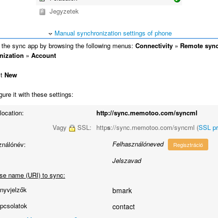
Jegyzetek
Manual synchronization settings of phone
the sync app by browsing the following menus:
Connectivity
»
Remote syn
nization
»
Account
ct
New
ure it with these settings:
location:
http://sync.memotoo.com/syncml
Vagy
SSL:
http
s
://sync.memotoo.com/syncml (
SSL p
Felhasználóneved
ználónév:
Regisztráció
Jelszavad
se name (URI) to sync:
nyvjelzők
bmark
pcsolatok
contact