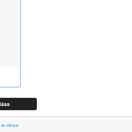
lása
 és előnyei