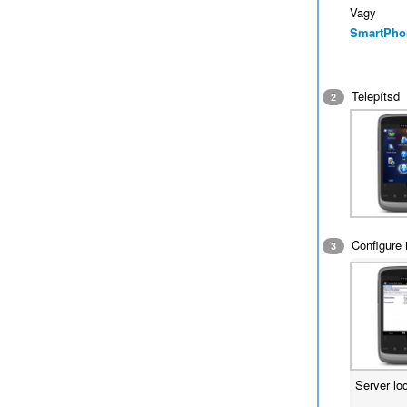
Vagy
SmartPho
Telepítsd
2
Configure i
3
Server lo