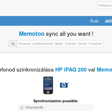
Árak
Jel
Memotoo
sync all you want !
efonod szinkronizálása
HP iPAQ 200
val
Memo
Synchronization possible:
Könyvjelzők