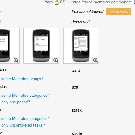
Vagy
SSL:
http
s
://sync.memotoo.com/syncml
Felhasználóneved
:
Regisztráció
:
Jelszavad
cts:
card
 some Memotoo groups?
dar:
scal
 some Memotoo categories?
 only one period?
s:
stask
 some Memotoo categories?
 only uncompleted tasks?
s:
snote