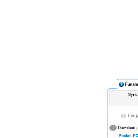
Funam
Synch
This 
Download p
1
Pocket P