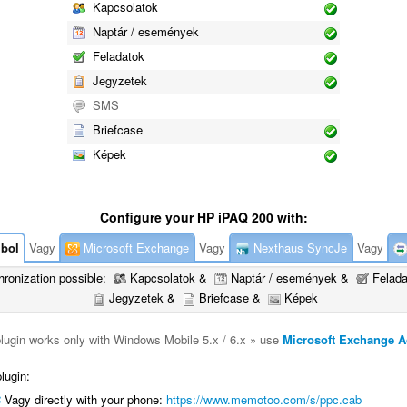
Kapcsolatok
Naptár / események
Feladatok
Jegyzetek
SMS
Briefcase
Képek
Configure your HP iPAQ 200 with:
bol
Vagy
Microsoft Exchange
Vagy
Nexthaus SyncJe
Vagy
ronization possible:
Kapcsolatok &
Naptár / események &
Felad
Jegyzetek &
Briefcase &
Képek
plugin works only with Windows Mobile 5.x / 6.x » use
Microsoft Exchange A
lugin:
C
Vagy directly with your phone:
https://www.memotoo.com/s/ppc.cab