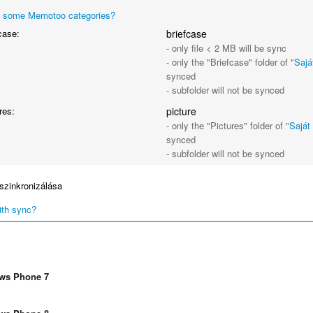
 some Memotoo categories?
case:
briefcase
- only file < 2 MB will be sync
- only the "Briefcase" folder of "
Sajá
synced
- subfolder will not be synced
res:
picture
- only the "Pictures" folder of "
Saját 
synced
- subfolder will not be synced
szinkronizálása
ith sync?
ws Phone 7