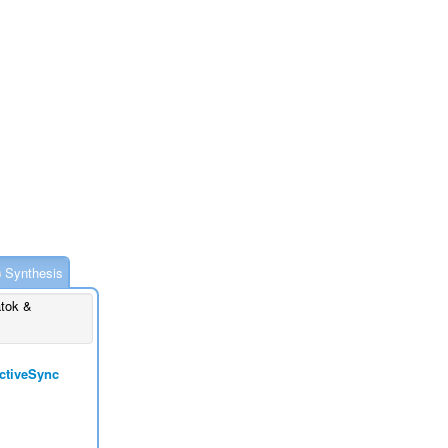
Synthesis
atok &
ctiveSync