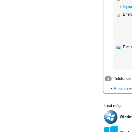
»
Sync
Brief
Pictu
Telefonod 
4
Problem w
Lásd még:
Windo