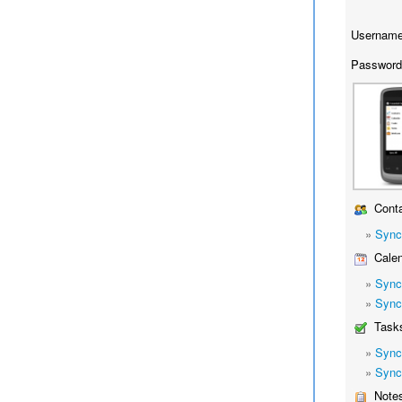
Username
Password
Conta
»
Sync
Calen
»
Sync
»
Sync
Task
»
Sync
»
Sync
Note