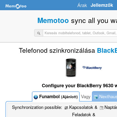
Árak
Jellemzők
sync all you w
Memotoo
Telefonod szinkronizálása
Black
Configure your BlackBerry 9630 w
Vagy
Nexthaus
Funambol
(Ajánlott)
Synchronization possible:
Kapcsolatok &
Naptá
Feladatok &