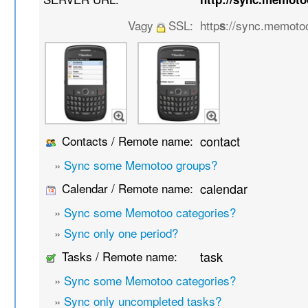
Vagy
SSL:
http
://sync.memoto
s
Contacts / Remote name:
contact
»
Sync some Memotoo groups?
Calendar / Remote name:
calendar
»
Sync some Memotoo categories?
»
Sync only one period?
Tasks / Remote name:
task
»
Sync some Memotoo categories?
»
Sync only uncompleted tasks?