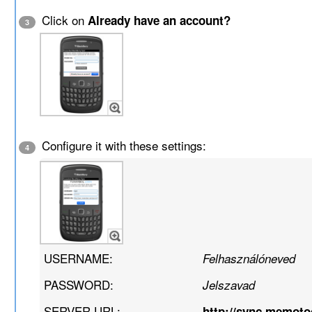
Click on
Already have an account?
3
Configure it with these settings:
4
USERNAME:
Felhasználóneved
PASSWORD:
Jelszavad
SERVER URL:
http://sync.memot