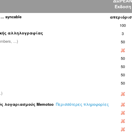
ΔΩΡΕΑ
Έκδοση
... syncable
απεριόρισ
100
ικής αλληλογραφίας
3
mbers, ...)
50
50
50
50
50
.)
ύς λογαριασμούς Memotoo
Περισσότερες πληροφορίες