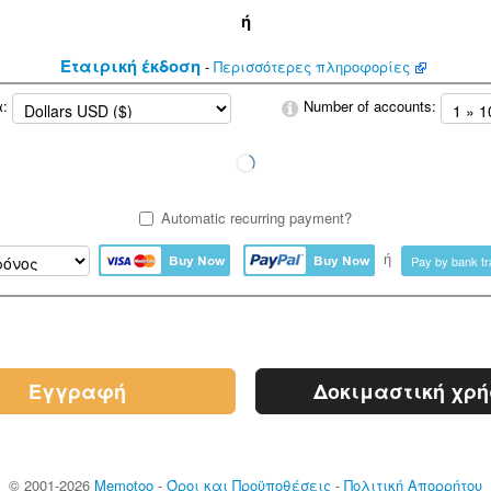
ή
Εταιρική έκδοση
-
Περισσότερες πληροφορίες
α:
Number of accounts:
Automatic recurring payment?
ή
Pay by bank tr
Εγγραφή
Δοκιμαστική χρ
© 2001-2026
Memotoo
-
Όροι και Προϋποθέσεις
-
Πολιτική Απορρήτου