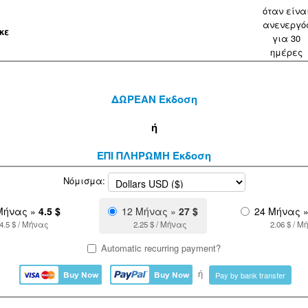
όταν είνα
ανενεργό
κε
για 30
ημέρες
ΔΩΡΕΑΝ Έκδοση
ή
ΕΠΙ ΠΛΗΡΩΜΗ Έκδοση
Νόμισμα:
Μήνας »
4.5 $
12 Μήνας »
27 $
24 Μήνας 
4.5 $ / Μήνας
2.25 $ / Μήνας
2.06 $ / Μ
Automatic recurring payment?
ή
Pay by bank transfer