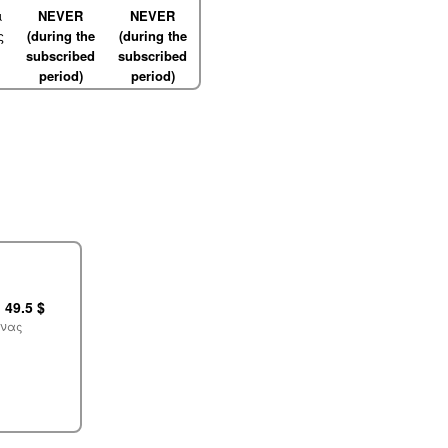
ι
NEVER
NEVER
ς
(during the
(during the
subscribed
subscribed
period)
period)
»
49.5 $
ήνας