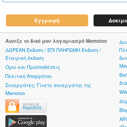
Εγγραφή
Δοκιμα
Άνοιξε το δικό μου λογαριασμό Memotoo
Δυ
ΔΩΡΕΑΝ Έκδοση / ΕΠΙ ΠΛΗΡΩΜΗ Έκδοση /
Πλ
Εταιρική έκδοση
δυν
Me
Όροι και Προϋποθέσεις
Βο
Πολιτική Απορρήτου
δια
Συνεργάτες: Γίνετε συνεργάτης της
Wik
Memotoo
Δη
Bl
API
(De