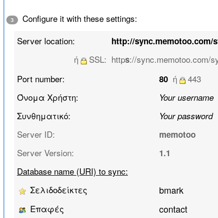
Configure it with these settings:
3
Server location:
http://sync.memotoo.com/
ή
SSL:
http
://sync.memotoo.com/s
s
Port number:
ή
443
80
Όνομα Χρήστη:
Your username
Συνθηματικό:
Your password
Server ID:
memotoo
Server Version:
1.1
Database name (URI) to sync:
Σελιδοδείκτες
bmark
Επαφές
contact