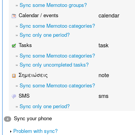
»
Sync some Memotoo groups?
Calendar / events
calendar
»
Sync some Memotoo categories?
»
Sync only one period?
Tasks
task
»
Sync some Memotoo categories?
»
Sync only uncompleted tasks?
Σημειώσεις
note
»
Sync some Memotoo categories?
SMS
sms
»
Sync only one period?
Sync your phone
4
Problem with sync?