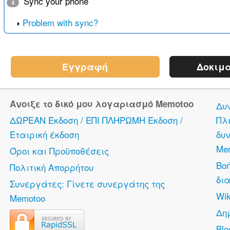
Sync your phone
4
Problem with sync?
Εγγραφή
Δοκιμα
Άνοιξε το δικό μου λογαριασμό Memotoo
Δυ
ΔΩΡΕΑΝ Έκδοση / ΕΠΙ ΠΛΗΡΩΜΗ Έκδοση /
Πλ
Εταιρική έκδοση
δυν
Me
Όροι και Προϋποθέσεις
Βο
Πολιτική Απορρήτου
δια
Συνεργάτες: Γίνετε συνεργάτης της
Wik
Memotoo
Δη
Bl