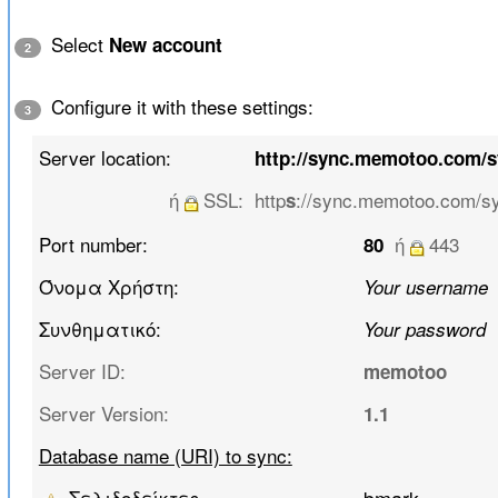
Select
New account
2
Configure it with these settings:
3
Server location:
http://sync.memotoo.com/
ή
SSL:
http
://sync.memotoo.com/s
s
Port number:
ή
443
80
Όνομα Χρήστη:
Your username
Συνθηματικό:
Your password
Server ID:
memotoo
Server Version:
1.1
Database name (URI) to sync:
Σελιδοδείκτες