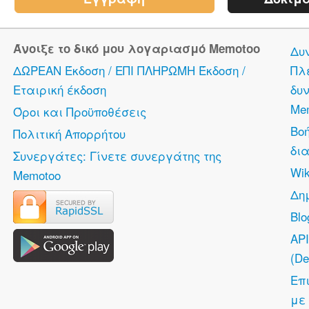
Άνοιξε το δικό μου λογαριασμό Memotoo
Δυ
ΔΩΡΕΑΝ Έκδοση / ΕΠΙ ΠΛΗΡΩΜΗ Έκδοση /
Πλ
Εταιρική έκδοση
δυν
Me
Όροι και Προϋποθέσεις
Βο
Πολιτική Απορρήτου
δια
Συνεργάτες: Γίνετε συνεργάτης της
Wik
Memotoo
Δη
Bl
API
(De
Επ
με