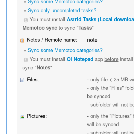
»
Sync some Memotoo categories?
»
Sync only uncompleted tasks?
You must install
Astrid Tasks (Local downloa
to sync "
"
Memotoo sync
Tasks
Notes / Remote name:
note
»
Sync some Memotoo categories?
You must install
app
before
instal
OI Notepad
sync "
"
Notes
Files:
- only file < 25 MB w
- only the "Files" fold
be synced
- subfolder will not 
Pictures:
- only the "Pictures" 
will be synced
- subfolder will not 