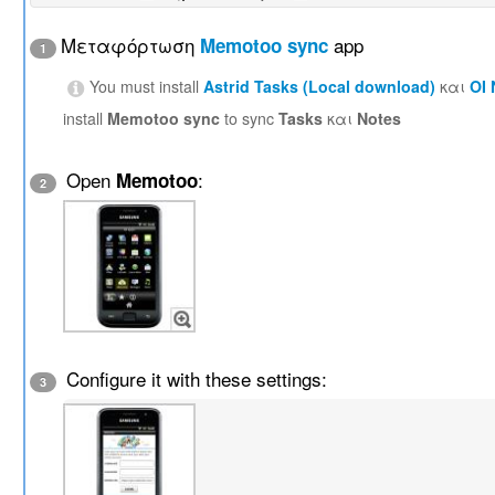
Μεταφόρτωση
app
Memotoo sync
1
You must install
Astrid Tasks (Local download)
και
OI
install
Memotoo sync
to sync
Tasks
και
Notes
Open
:
Memotoo
2
Configure it with these settings:
3