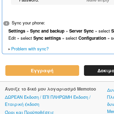
Sync your phone:
4
»
»
» select
Settings
Sync and backup
Server Sync
S
Edit » select
» select
» s
Sync settings
Configuration
Problem with sync?
Εγγραφή
Δοκιμα
Άνοιξε το δικό μου λογαριασμό Memotoo
Δυ
ΔΩΡΕΑΝ Έκδοση / ΕΠΙ ΠΛΗΡΩΜΗ Έκδοση /
Πλ
Εταιρική έκδοση
δυν
Me
Όροι και Προϋποθέσεις