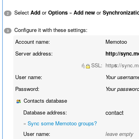
Select
or
»
or
Add
Options
Add new
Synchronizati
2
Configure it with these settings:
3
Account name:
Memotoo
Server address:
http://sync.
ή
SSL:
http
://sync.
s
User name:
Your usernam
Password:
Your passwor
Contacts database
Database address:
contact
»
Sync some Memotoo groups?
User name:
leave empty