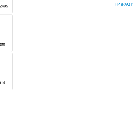
HP iPAQ 
2495
200
914