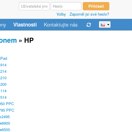
Volby
Zapoměl jsi své heslo?
eny
Kontaktujte nás
Vlastnosti
fonem
» HP
hPad
 914
 214
 210
 200
 114
 514
950 PPC
795 PPC
x2495
w6900
w6500