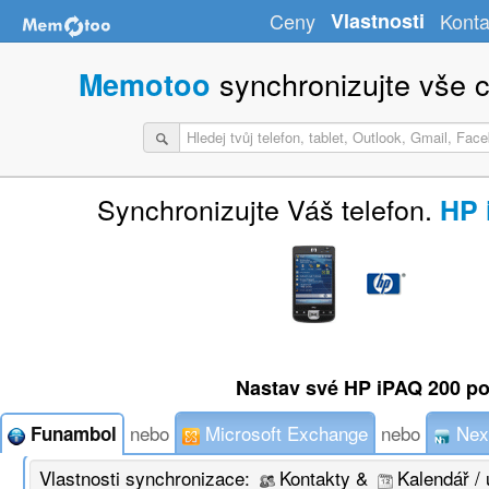
Ceny
Vlastnosti
Konta
synchronizujte vše c
Memotoo
Synchronizujte Váš telefon.
HP 
Nastav své HP iPAQ 200 p
nebo
Microsoft Exchange
nebo
Nex
Funambol
Vlastnosti synchronizace:
Kontakty &
Kalendář / 