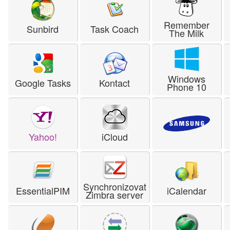
Remember
Sunbird
Task Coach
The Milk
Windows
Google Tasks
Kontact
Phone 10
Yahoo!
iCloud
Synchronizovat
EssentialPIM
iCalendar
Zimbra server