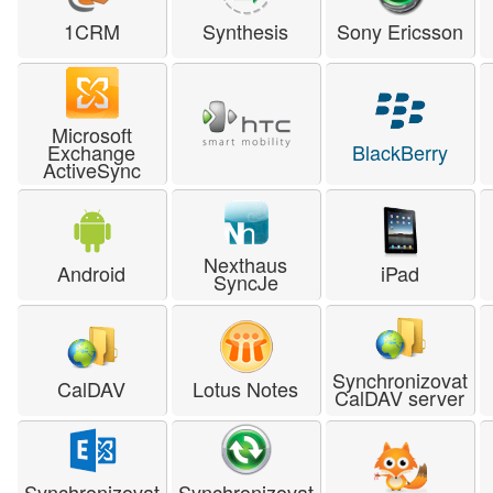
1CRM
Synthesis
Sony Ericsson
Microsoft
Exchange
BlackBerry
ActiveSync
Nexthaus
Android
iPad
SyncJe
Synchronizovat
CalDAV
Lotus Notes
CalDAV server
Synchronizovat
Synchronizovat