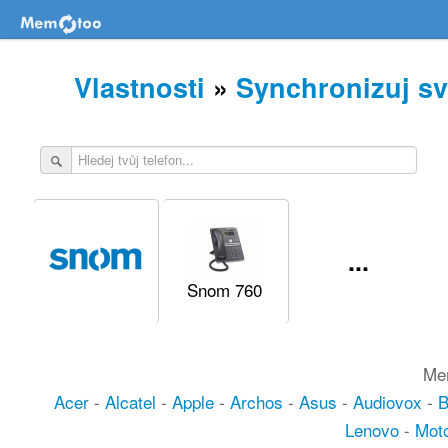
Vlastnosti
»
Synchronizuj sv
...
Snom 760
Mem
Acer
-
Alcatel
-
Apple
-
Archos
-
Asus
-
Audiovox
-
Lenovo
-
Moto