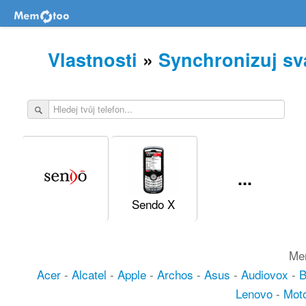
Vlastnosti
»
Synchronizuj sv
...
Sendo X
Mem
Acer
-
Alcatel
-
Apple
-
Archos
-
Asus
-
Audiovox
-
Lenovo
-
Moto