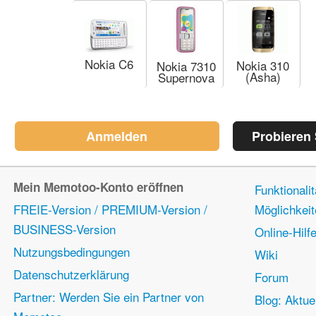
Nokia C6
Nokia 310
Nokia 7310
(Asha)
Supernova
Anmelden
Probieren
Mein Memotoo-Konto eröffnen
Funktionali
FREIE-Version / PREMIUM-Version /
Möglichkei
BUSINESS-Version
Online-Hilf
Nutzungsbedingungen
Wiki
Datenschutzerklärung
Forum
Partner: Werden Sie ein Partner von
Blog: Aktue