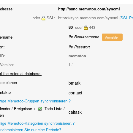
adresse:
http://sync.memotoo.com/syncml
oder
SSL:
http
s
://sync.memotoo.com/syncml (
SSL Pr
80
oder
443
Ihr Benutzername
ername:
Anmelden
rt:
Ihr Passwort
ID:
memotoo
Version:
1.1
f the external database:
sezeichen
bmark
ntakte
contact
nige Memotoo-Gruppen synchronisieren.?
ender / Ereignisse +
Todo-Liste /
caltask
en
nige Memotoo-Kategorien synchronisieren.?
nchronisieren Sie nur eine Periode?