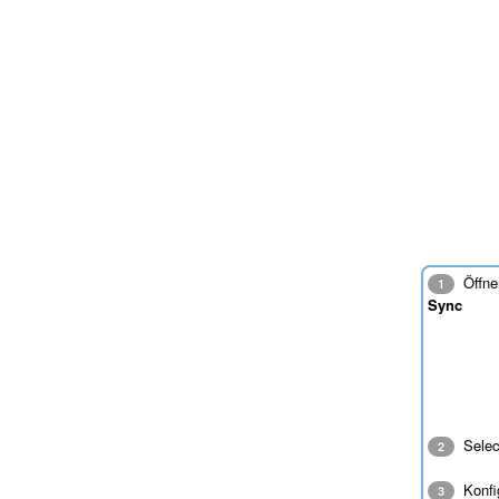
Öffne
1
Sync
Sele
2
Konfig
3