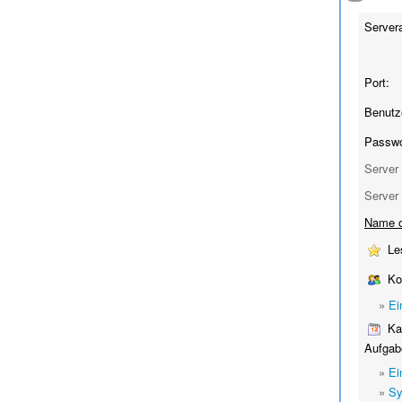
Server
Port:
Benutz
Passwo
Server 
Server 
Name o
Le
Ko
»
Ei
Kal
Aufgab
»
Ei
»
Sy