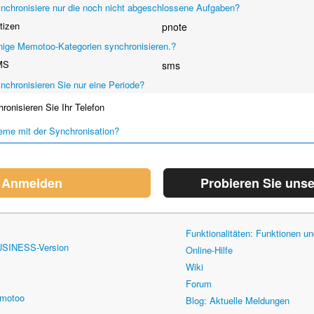
nchronisiere nur die noch nicht abgeschlossene Aufgaben?
tizen
pnote
nige Memotoo-Kategorien synchronisieren.?
MS
sms
nchronisieren Sie nur eine Periode?
onisieren Sie Ihr Telefon
eme mit der Synchronisation?
Anmelden
Probieren Sie uns
Funktionalitäten: Funktionen 
USINESS-Version
Online-Hilfe
Wiki
Forum
emotoo
Blog: Aktuelle Meldungen