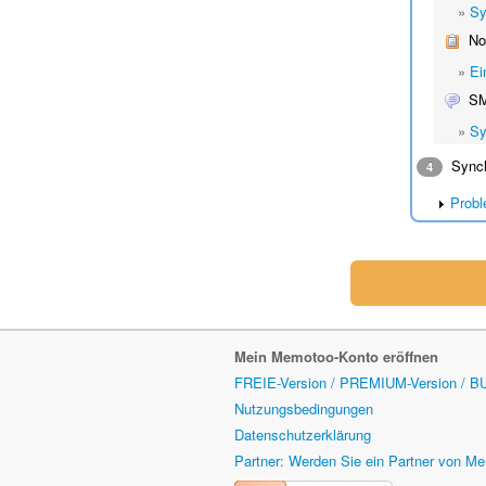
»
Sy
No
»
Ei
S
»
Sy
Synchr
4
Probl
Mein Memotoo-Konto eröffnen
FREIE-Version / PREMIUM-Version / B
Nutzungsbedingungen
Datenschutzerklärung
Partner: Werden Sie ein Partner von M