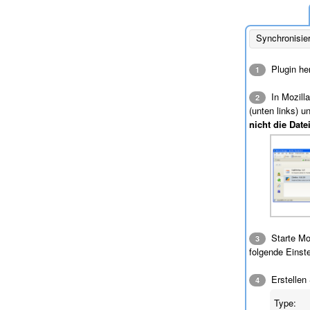
Synchronisie
Plugin he
1
In Mozilla
2
(unten links) 
nicht die Date
Starte Moz
3
folgende Einst
Erstellen
4
Type: