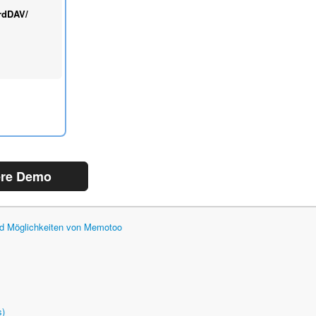
rdDAV/
ere Demo
und Möglichkeiten von Memotoo
s)