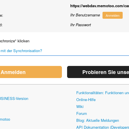
https://webdav.memotoo.com/ca
Ihr Benutzername
e:
Anmelden
d:
Ihr Passwort
chronize" klicken
mit der Synchronisation?
Anmelden
Probieren Sie uns
Funktionalitäten: Funktionen 
USINESS-Version
Online-Hilfe
Wiki
Forum
emotoo
Blog: Aktuelle Meldungen
API Dokumentation (Developer