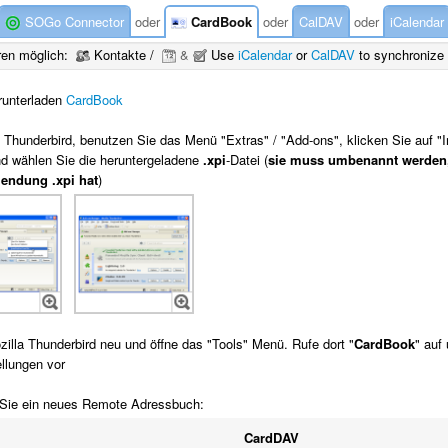
SOGo Connector
oder
CardBook
oder
CalDAV
oder
iCalendar
ren möglich:
Kontakte /
&
Use
iCalendar
or
CalDAV
to synchronize 
runterladen
CardBook
 Thunderbird, benutzen Sie das Menü "Extras" / "Add-ons", klicken Sie auf "Ins
und wählen Sie die heruntergeladene
.xpi
-Datei (
sie muss umbenannt werden, 
iendung .xpi hat
)
illa Thunderbird neu und öffne das "Tools" Menü. Rufe dort "
CardBook
" auf
ellungen vor
 Sie ein neues Remote Adressbuch:
CardDAV