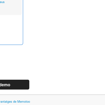
eus
 demo
 avantatges de Memotoo