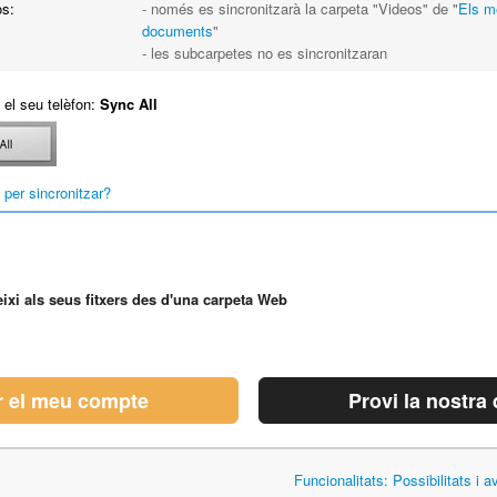
s:
- només es sincronitzarà la carpeta "Videos" de "
Els m
documents
"
- les subcarpetes no es sincronitzaran
 el seu telèfon:
Sync All
per sincronitzar?
ixi als seus fitxers des d'una carpeta Web
r el meu compte
Provi la nostra
Funcionalitats: Possibilitats i