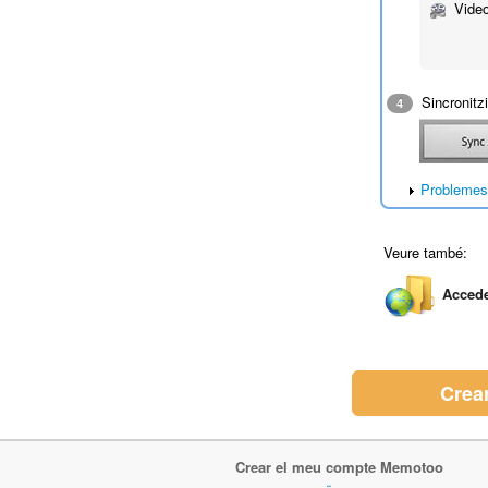
Video
Sincronitzi
4
Problemes 
Veure també:
Accede
Crea
Crear el meu compte Memotoo