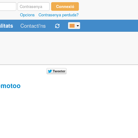
Opcions
Contrasenya perduda?
Contacti'ns
litats
motoo