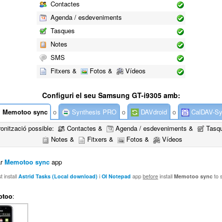
Contactes
Agenda / esdeveniments
Tasques
Notes
SMS
Fitxers &
Fotos &
Vídeos
Configuri el seu Samsung GT-i9305 amb:
Memotoo sync
o
Synthesis PRO
o
DAVdroid
o
CalDAV-S
ronització possible:
Contactes &
Agenda / esdeveniments &
Tasq
Notes &
Fitxers &
Fotos &
Vídeos
ar
Memotoo sync
app
 install
Astrid Tasks (Local download)
i
OI Notepad
app
before
install
Memotoo sync
to 
otoo
: