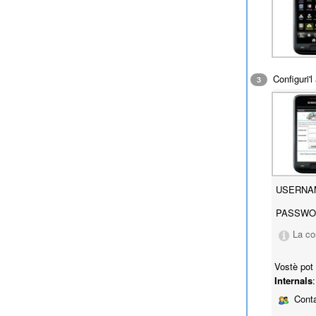
Configuri'
3
USERNA
PASSWO
La co
Vostè pot
Internals
:
Conta