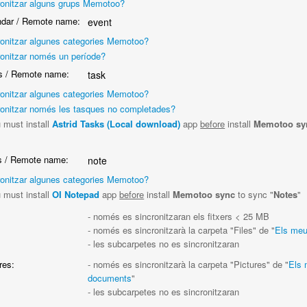
ronitzar alguns grups Memotoo?
dar / Remote name:
event
ronitzar algunes categories Memotoo?
ronitzar només un període?
 / Remote name:
task
ronitzar algunes categories Memotoo?
ronitzar només les tasques no completades?
 must install
Astrid Tasks (Local download)
app
before
install
Memotoo sy
"
 / Remote name:
note
ronitzar algunes categories Memotoo?
 must install
OI Notepad
app
before
install
Memotoo sync
to sync "
Notes
"
:
- només es sincronitzaran els fitxers < 25 MB
- només es sincronitzarà la carpeta "Files" de "
Els me
- les subcarpetes no es sincronitzaran
res:
- només es sincronitzarà la carpeta "Pictures" de "
Els
documents
"
- les subcarpetes no es sincronitzaran