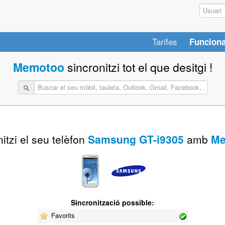
Tarifes
Funciona
Memotoo
sincronitzi tot el que desitgi !
itzi el seu telèfon
Samsung GT-i9305
amb
Me
Sincronització possible:
Favorits