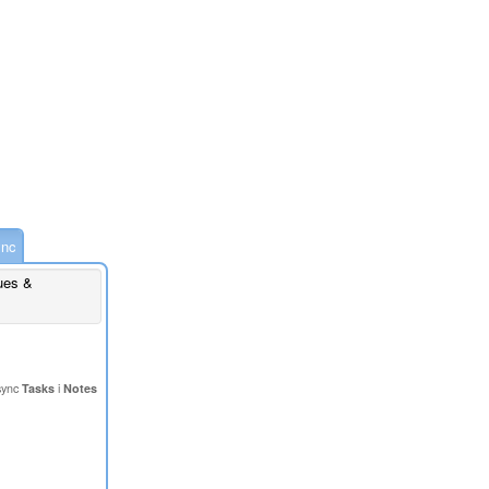
ync
ues &
sync
Tasks
i
Notes