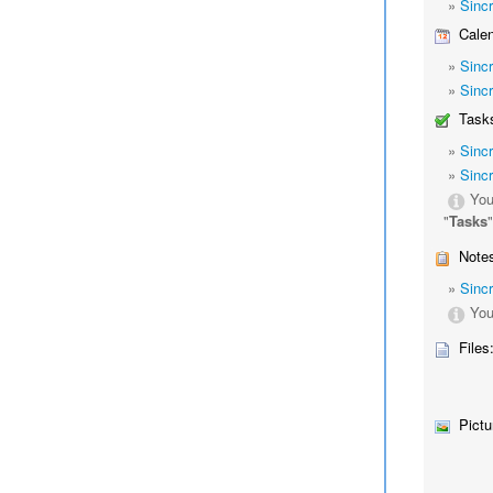
»
Sinc
Calen
»
Sinc
»
Sinc
Tasks
»
Sinc
»
Sinc
You
"
Tasks
Notes
»
Sinc
You
Files
Pictu