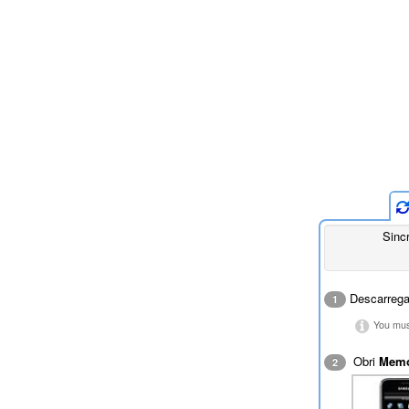
Sinc
Descarreg
1
You must
Obri
Mem
2