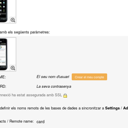
l amb els següents paràmetres:
El seu nom d'usuari
ME:
Crear el meu compte
RD:
La seva contrasenya
nnexió ha estat assegurada amb SSL
 definir els noms remots de les bases de dades a sincronitzar a
Settings
/
Ad
cts / Remote name:
card