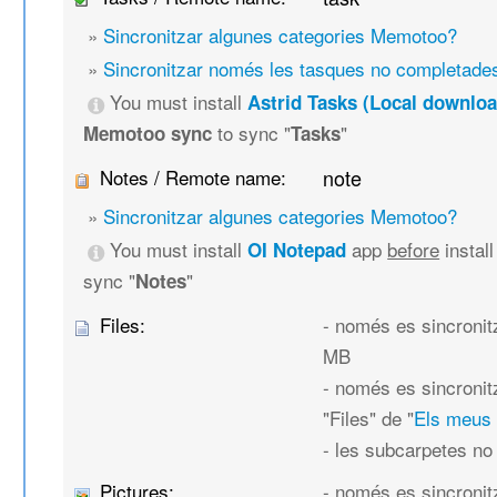
»
Sincronitzar algunes categories Memotoo?
»
Sincronitzar només les tasques no completade
You must install
Astrid Tasks (Local downloa
to sync "
"
Memotoo sync
Tasks
Notes / Remote name:
note
»
Sincronitzar algunes categories Memotoo?
You must install
app
before
instal
OI Notepad
sync "
"
Notes
Files:
- només es sincronitz
MB
- només es sincronit
"Files" de "
Els meus
- les subcarpetes no
Pictures:
- només es sincronit