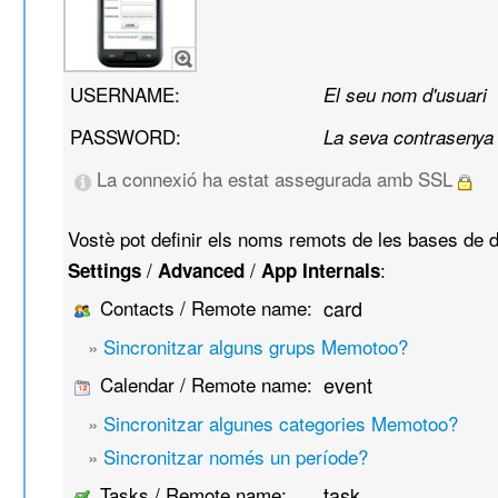
USERNAME:
El seu nom d'usuari
PASSWORD:
La seva contrasenya
La connexió ha estat assegurada amb SSL
Vostè pot definir els noms remots de les bases de d
/
/
:
Settings
Advanced
App Internals
Contacts / Remote name:
card
»
Sincronitzar alguns grups Memotoo?
Calendar / Remote name:
event
»
Sincronitzar algunes categories Memotoo?
»
Sincronitzar només un període?
Tasks / Remote name:
task