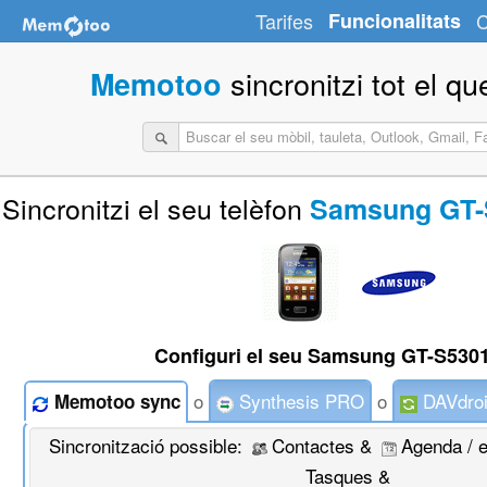
Tarifes
Funcionalitats
C
sincronitzi tot el qu
Memotoo
Sincronitzi el seu telèfon
Samsung GT-S
Configuri el seu Samsung GT-S530
o
Synthesis PRO
o
DAVdro
Memotoo sync
Sincronització possible:
Contactes &
Agenda / 
Tasques &