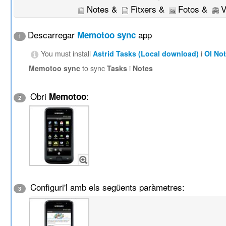
Notes &
Fitxers &
Fotos &
V
Descarregar
app
Memotoo sync
1
You must install
Astrid Tasks (Local download)
i
OI No
Memotoo sync
to sync
Tasks
i
Notes
Obri
:
Memotoo
2
Configuri'l amb els següents paràmetres:
3