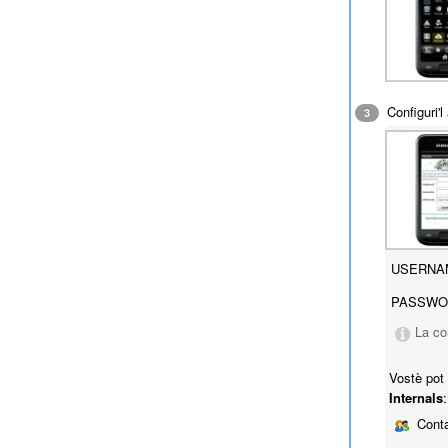
Configuri'
3
USERNA
PASSWO
La co
Vostè pot
Internals
:
Conta