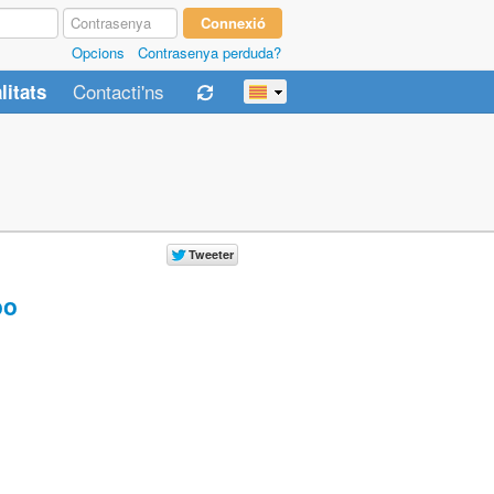
Opcions
Contrasenya perduda?
Contacti'ns
litats
oo