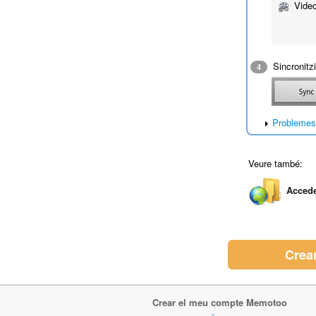
Video
Sincronitzi
4
Problemes 
Veure també:
Accede
Crea
Crear el meu compte Memotoo