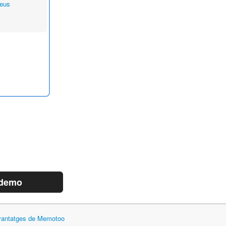
eus
 demo
 avantatges de Memotoo