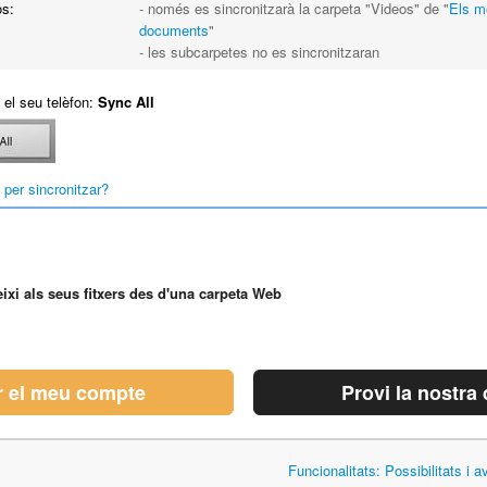
s:
- només es sincronitzarà la carpeta "Videos" de "
Els m
documents
"
- les subcarpetes no es sincronitzaran
 el seu telèfon:
Sync All
per sincronitzar?
ixi als seus fitxers des d'una carpeta Web
r el meu compte
Provi la nostra
Funcionalitats: Possibilitats i