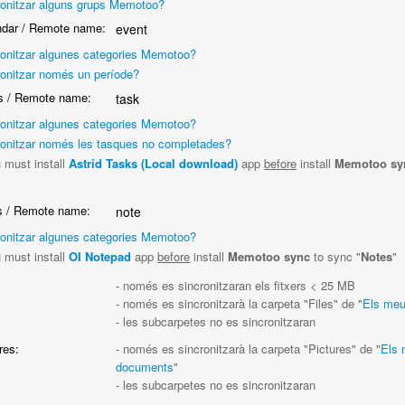
ronitzar alguns grups Memotoo?
dar / Remote name:
event
ronitzar algunes categories Memotoo?
ronitzar només un període?
 / Remote name:
task
ronitzar algunes categories Memotoo?
ronitzar només les tasques no completades?
 must install
Astrid Tasks (Local download)
app
before
install
Memotoo sy
"
 / Remote name:
note
ronitzar algunes categories Memotoo?
 must install
OI Notepad
app
before
install
Memotoo sync
to sync "
Notes
"
:
- només es sincronitzaran els fitxers < 25 MB
- només es sincronitzarà la carpeta "Files" de "
Els me
- les subcarpetes no es sincronitzaran
res:
- només es sincronitzarà la carpeta "Pictures" de "
Els
documents
"
- les subcarpetes no es sincronitzaran