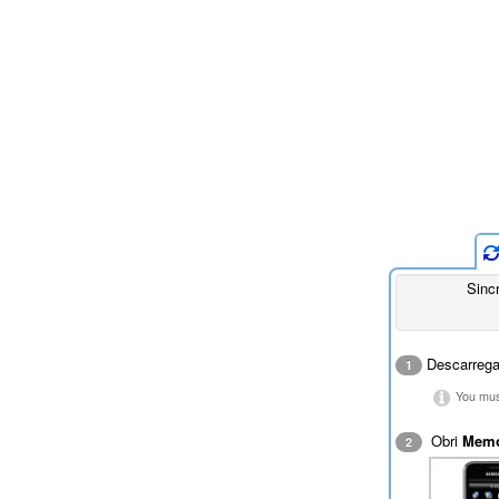
Sinc
Descarreg
1
You must
Obri
Mem
2