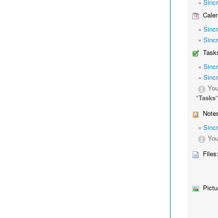
»
Sinc
Calen
»
Sinc
»
Sinc
Tasks
»
Sinc
»
Sinc
You
"
Tasks
Notes
»
Sinc
You
Files
Pictu