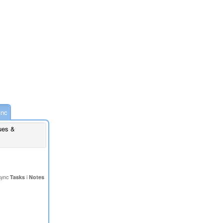
ync
ues &
sync
Tasks
i
Notes