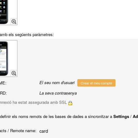
l amb els següents paràmetres:
El seu nom d'usuari
ME:
Crear el meu compte
RD:
La seva contrasenya
nnexió ha estat assegurada amb SSL
 definir els noms remots de les bases de dades a sincronitzar a
Settings
/
Ad
cts / Remote name:
card