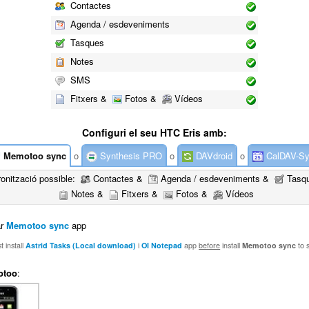
Contactes
Agenda / esdeveniments
Tasques
Notes
SMS
Fitxers &
Fotos &
Vídeos
Configuri el seu HTC Eris amb:
Memotoo sync
o
Synthesis PRO
o
DAVdroid
o
CalDAV-S
ronització possible:
Contactes &
Agenda / esdeveniments &
Tasq
Notes &
Fitxers &
Fotos &
Vídeos
ar
Memotoo sync
app
 install
Astrid Tasks (Local download)
i
OI Notepad
app
before
install
Memotoo sync
to 
otoo
: