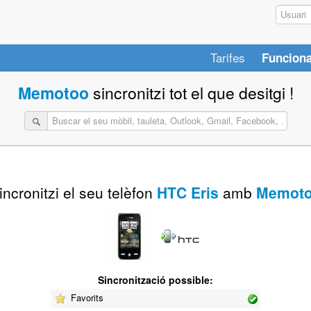
Tarifes
Funciona
Memotoo
sincronitzi tot el que desitgi !
incronitzi el seu telèfon
HTC Eris
amb
Memot
Sincronització possible:
Favorits