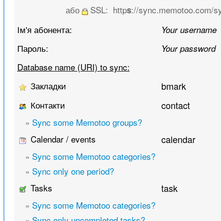
або
SSL:
http
://sync.memotoo.com/s
s
Ім'я абонента:
Your username
Пароль:
Your password
Database name (URI) to sync:
Закладки
bmark
Контакти
contact
»
Sync some Memotoo groups?
Calendar / events
calendar
»
Sync some Memotoo categories?
»
Sync only one period?
Tasks
task
»
Sync some Memotoo categories?
»
Sync only uncompleted tasks?