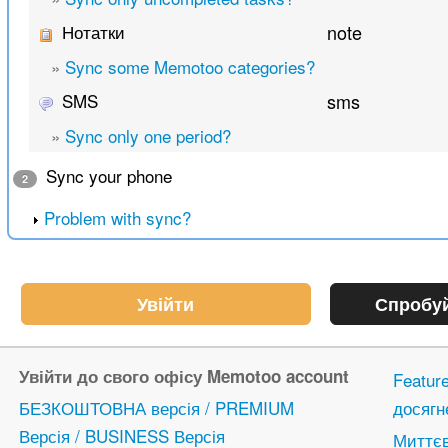
Нотатки
note
»
Sync some Memotoo categories?
SMS
sms
»
Sync only one period?
Sync your phone
2
Problem with sync?
Увійти
Спробуй
Увійти до свого офісу Memotoo account
Featur
БЕЗКОШТОВНА версія / PREMIUM
досягн
Версія / BUSINESS Версія
Миттєв