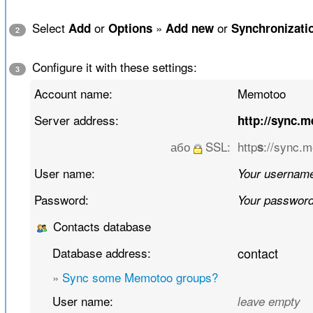
Select
or
»
or
Add
Options
Add new
Synchronizati
2
Configure it with these settings:
3
Account name:
Memotoo
Server address:
http://sync.
або
SSL:
http
://sync.
s
User name:
Your usernam
Password:
Your passwor
Contacts database
Database address:
contact
»
Sync some Memotoo groups?
User name:
leave empty