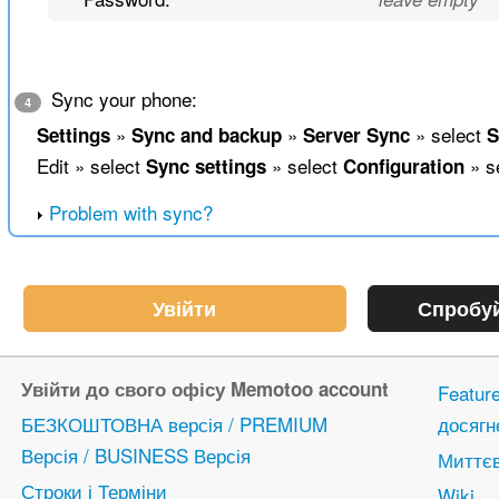
Sync your phone:
4
»
»
» select
Settings
Sync and backup
Server Sync
S
Edit » select
» select
» s
Sync settings
Configuration
Problem with sync?
Увійти
Спробуй
Увійти до свого офісу Memotoo account
Featur
БЕЗКОШТОВНА версія / PREMIUM
досягн
Версія / BUSINESS Версія
Миттєв
Строки і Терміни
Wiki