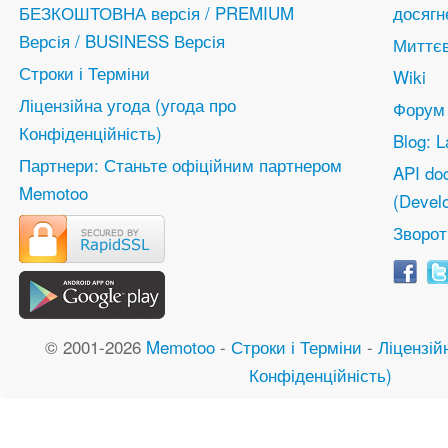
БЕЗКОШТОВНА версія / PREMIUM
досягн
Версія / BUSINESS Версія
Миттєв
Строки і Терміни
Wiki
Ліцензійна угода (угода про
Форум
Конфіденційність)
Blog: L
Партнери: Станьте офіційним партнером
API do
Memotoo
(Devel
Зворот
© 2001-2026
Memotoo
-
Строки і Терміни
-
Ліцензій
Конфіденційність)