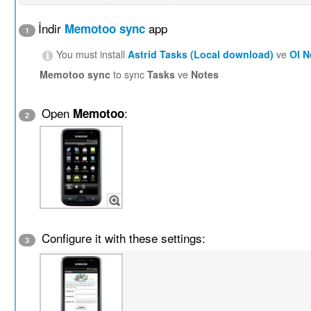
İndir
app
Memotoo sync
1
You must install
Astrid Tasks (Local download)
ve
OI 
Memotoo sync
to sync
Tasks
ve
Notes
Open
:
Memotoo
2
Configure it with these settings:
3