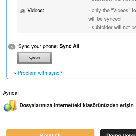
Videos:
- only the "Videos" fo
will be synced
- subfolder will not 
Sync your phone:
Sync All
4
Problem with sync?
Ayrıca:
Dosyalarınıza internetteki klasörünüzden erişin
Kayıt Ol
Demo vers