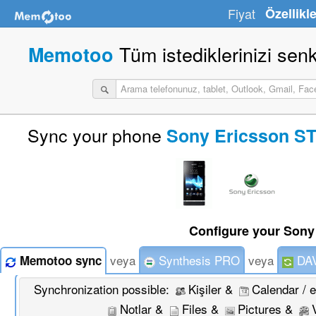
Fiyat
Özellikle
Tüm istediklerinizi sen
Memotoo
Sync your phone
Sony Ericsson ST
Configure your Sony
veya
Synthesis PRO
veya
DAV
Memotoo sync
Synchronization possible:
Kişiler &
Calendar / 
Notlar &
Files &
Pictures &