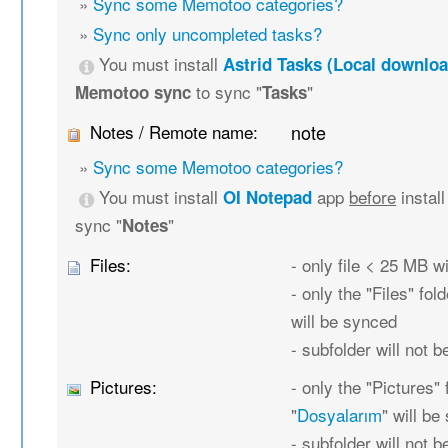
»
Sync some Memotoo categories?
»
Sync only uncompleted tasks?
You must install
Astrid Tasks (Local downloa
to sync "
"
Memotoo sync
Tasks
Notes / Remote name:
note
»
Sync some Memotoo categories?
You must install
app
before
instal
OI Notepad
sync "
"
Notes
Files:
- only file < 25 MB w
- only the "Files" fold
will be synced
- subfolder will not 
Pictures:
- only the "Pictures" 
"
Dosyalarım
" will b
- subfolder will not 