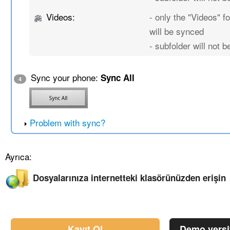
Videos:
- only the "Videos" fo
will be synced
- subfolder will not 
Sync your phone:
Sync All
4
Problem with sync?
Ayrıca:
Dosyalarınıza internetteki klasörünüzden erişin
Kayıt Ol
Demo vers