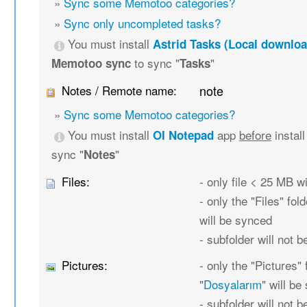
»
Sync some Memotoo categories?
»
Sync only uncompleted tasks?
You must install
Astrid Tasks (Local downloa
to sync "
"
Memotoo sync
Tasks
Notes / Remote name:
note
»
Sync some Memotoo categories?
You must install
app
before
instal
OI Notepad
sync "
"
Notes
Files:
- only file < 25 MB w
- only the "Files" fold
will be synced
- subfolder will not 
Pictures:
- only the "Pictures" 
"
Dosyalarım
" will b
- subfolder will not 