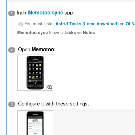
İndir
app
Memotoo sync
1
You must install
Astrid Tasks (Local download)
ve
OI 
Memotoo sync
to sync
Tasks
ve
Notes
Open
:
Memotoo
2
Configure it with these settings:
3