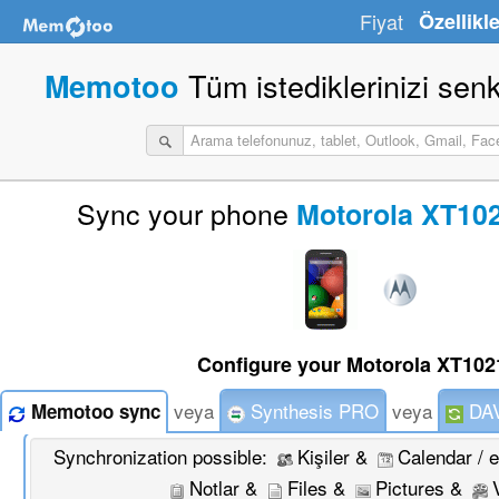
Fiyat
Özellikle
Tüm istediklerinizi sen
Memotoo
Sync your phone
Motorola XT102
Configure your Motorola XT1021
veya
Synthesis PRO
veya
DAV
Memotoo sync
Synchronization possible:
Kişiler &
Calendar / 
Notlar &
Files &
Pictures &