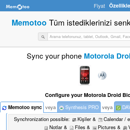
Fiyat
Özellikle
Tüm istediklerinizi sen
Memotoo
Sync your phone
Motorola Dro
Configure your Motorola Droid Bio
veya
Synthesis PRO
veya
DAV
Memotoo sync
Synchronization possible:
Kişiler &
Calendar / 
Notlar &
Files &
Pictures &