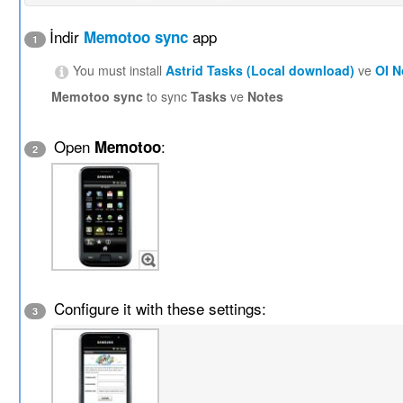
İndir
app
Memotoo sync
1
You must install
Astrid Tasks (Local download)
ve
OI 
Memotoo sync
to sync
Tasks
ve
Notes
Open
:
Memotoo
2
Configure it with these settings:
3