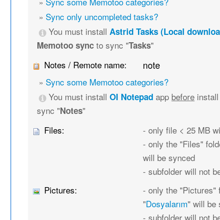
»
Sync some Memotoo categories?
»
Sync only uncompleted tasks?
You must install
Astrid Tasks (Local downloa
to sync "
"
Memotoo sync
Tasks
Notes / Remote name:
note
»
Sync some Memotoo categories?
You must install
app
before
instal
OI Notepad
sync "
"
Notes
Files:
- only file < 25 MB w
- only the "Files" fold
will be synced
- subfolder will not 
Pictures:
- only the "Pictures" 
"
Dosyalarım
" will b
- subfolder will not 