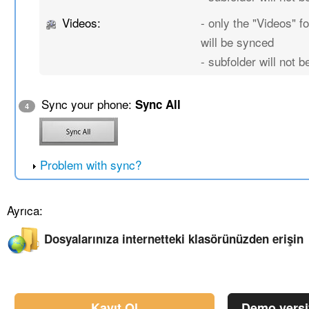
Videos:
- only the "Videos" fo
will be synced
- subfolder will not 
Sync your phone:
Sync All
4
Problem with sync?
Ayrıca:
Dosyalarınıza internetteki klasörünüzden erişin
Kayıt Ol
Demo vers