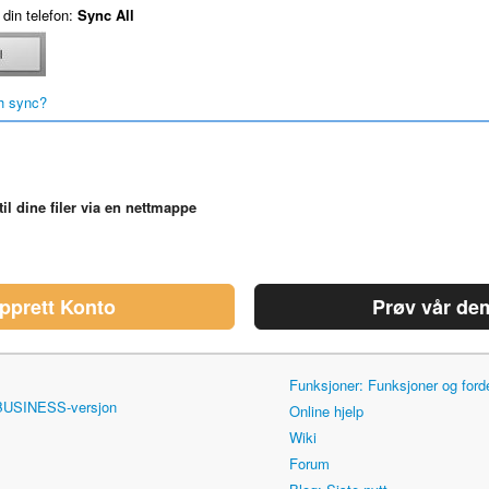
din telefon:
Sync All
h sync?
til dine filer via en nettmappe
pprett Konto
Prøv vår de
Funksjoner: Funksjoner og for
 BUSINESS-versjon
Online hjelp
Wiki
Forum