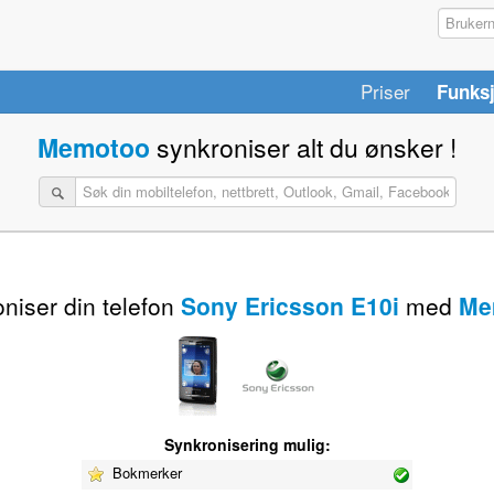
Priser
Funks
Memotoo
synkroniser alt du ønsker !
niser din telefon
Sony Ericsson E10i
med
Me
Synkronisering mulig:
Bokmerker