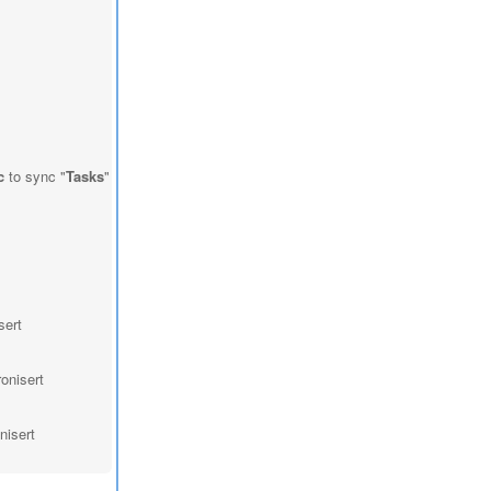
c
to sync "
Tasks
"
sert
ronisert
onisert