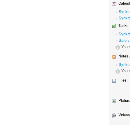
Calend
»
Synkro
»
Synkro
Tasks 
»
Synkro
»
Bare s
You m
Notes 
»
Synkro
You m
Files:
Picture
Videos