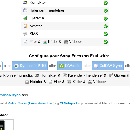
Kontakter
Kalender / hendelser
Gjøremål
Notater
SMS
Filer &
Bilder &
Videoer
Configure your Sony Ericsson E10i with:
c
eller
Synthesis PRO
eller
DAVdroid
eller
CalDAV-Sync
ell
ynkronisering mulig:
Kontakter &
Kalender / hendelser &
Gjøremål
Notater &
Filer &
Bilder &
Videoer
motoo sync
app
nstall
Astrid Tasks (Local download)
og
OI Notepad
app
before
install
Memotoo sync
to 
too
: