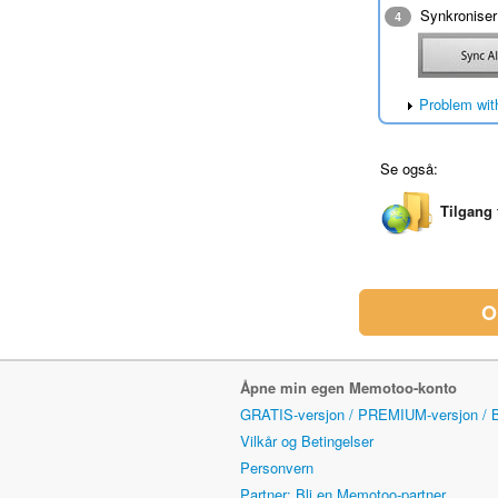
Synkroniser 
4
Problem wit
Se også:
Tilgang 
O
Åpne min egen Memotoo-konto
GRATIS-versjon / PREMIUM-versjon /
Vilkår og Betingelser
Personvern
Partner: Bli en Memotoo-partner