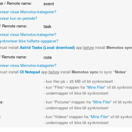
ar / Remote name:
event
niser visse Memotoo-kategorier?
niser kun en periode?
/ Remote name:
task
niser visse Memotoo-kategorier?
ynkroniser ikke fullførte oppgaver?
ust install
Astrid Tasks (Local download)
app
before
install
Memotoo syn
/ Remote name:
note
niser visse Memotoo-kategorier?
ust install
OI Notepad
app
before
install
Memotoo sync
to sync "
Notes
"
- kun filer på < 25 MB vil bli synkronisert
- kun "Files"-mappen fra "
Mine Filer
" vil bli synkroni
- undermapper vil ikke bli synkronisert
s:
- kun "Pictures"-mappen fra "
Mine Filer
" vil bli synk
- undermapper vil ikke bli synkronisert
:
- kun "Videos"-mappen fra "
Mine Filer
" vil bli synkr
- undermapper vil ikke bli synkronisert