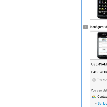
Konfigurer d
3
USERNAM
PASSWOR
The co
You can def
Contac
»
Synkro