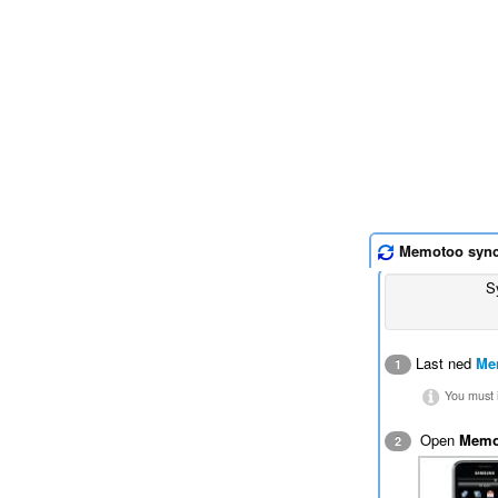
Memotoo syn
S
Last ned
Me
1
You must i
Open
Memo
2