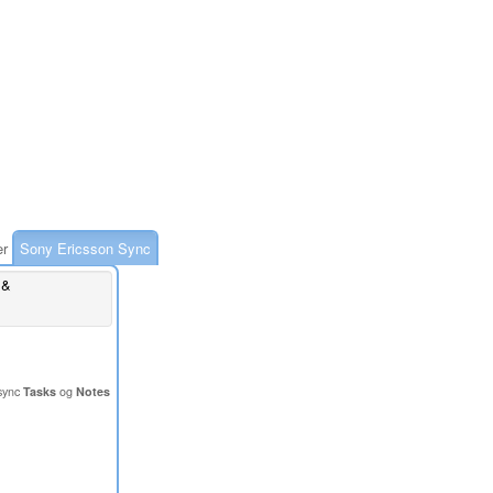
er
Sony Ericsson Sync
 &
sync
Tasks
og
Notes