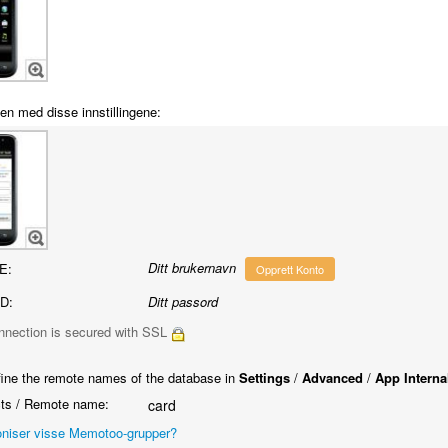
en med disse innstillingene:
Ditt brukernavn
E:
Opprett Konto
D:
Ditt passord
nnection is secured with SSL
ine the remote names of the database in
Settings
/
Advanced
/
App Interna
ts / Remote name:
card
niser visse Memotoo-grupper?