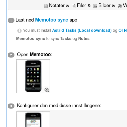
Notater &
Filer &
Bilder &
V
Last ned
app
Memotoo sync
1
You must install
Astrid Tasks (Local download)
og
OI 
Memotoo sync
to sync
Tasks
og
Notes
Open
:
Memotoo
2
Konfigurer den med disse innstillingene:
3