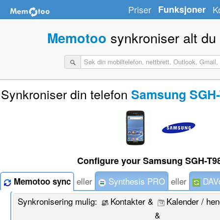
Priser
Funksjoner
K
synkroniser alt du
Memotoo
Synkroniser din telefon
Samsung SGH-T
Configure your Samsung SGH-T98
eller
Synthesis PRO
eller
DAVd
Memotoo sync
Synkronisering mulig:
Kontakter &
Kalender / he
&