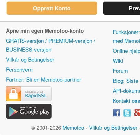
Opprett Konto
Prø
Åpne min egen Memotoo-konto
Funksjoner:
GRATIS-versjon / PREMIUM-versjon /
med Memot
BUSINESS-versjon
Online hjel
Vilkår og Betingelser
Wiki
Personvern
Forum
Partner: Bli en Memotoo-partner
Blog: Siste 
API-dokume
Kontakt os
© 2001-2026
Memotoo
-
Vilkår og Betingelser