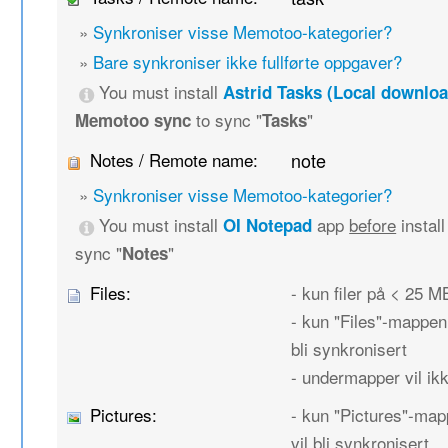
»
Synkroniser visse Memotoo-kategorier?
»
Bare synkroniser ikke fullførte oppgaver?
You must install
Astrid Tasks (Local downloa
to sync "
"
Memotoo sync
Tasks
Notes / Remote name:
note
»
Synkroniser visse Memotoo-kategorier?
You must install
app
before
instal
OI Notepad
sync "
"
Notes
Files:
- kun filer på < 25 MB
- kun "Files"-mappen 
bli synkronisert
- undermapper vil ikk
Pictures:
- kun "Pictures"-map
vil bli synkronisert