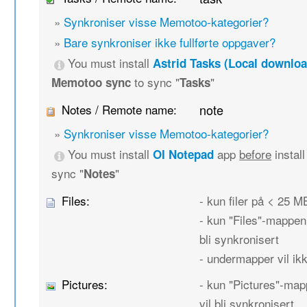
»
Synkroniser visse Memotoo-kategorier?
»
Bare synkroniser ikke fullførte oppgaver?
You must install
Astrid Tasks (Local downloa
to sync "
"
Memotoo sync
Tasks
Notes / Remote name:
note
»
Synkroniser visse Memotoo-kategorier?
You must install
app
before
instal
OI Notepad
sync "
"
Notes
Files:
- kun filer på < 25 MB
- kun "Files"-mappen 
bli synkronisert
- undermapper vil ikk
Pictures:
- kun "Pictures"-map
vil bli synkronisert