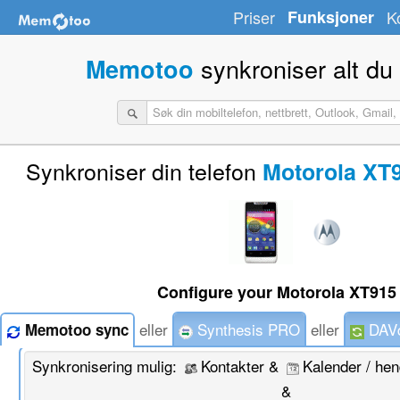
Priser
Funksjoner
K
synkroniser alt du
Memotoo
Synkroniser din telefon
Motorola XT
Configure your Motorola XT915 
eller
Synthesis PRO
eller
DAVd
Memotoo sync
Synkronisering mulig:
Kontakter &
Kalender / he
&