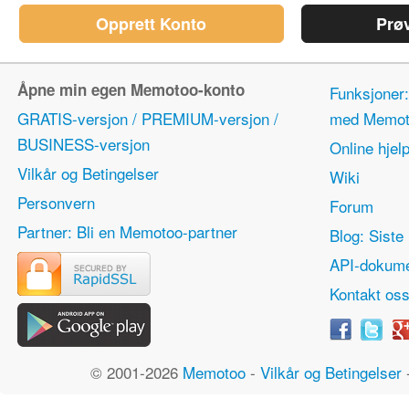
Opprett Konto
Prø
Åpne min egen Memotoo-konto
Funksjoner:
GRATIS-versjon / PREMIUM-versjon /
med Memot
BUSINESS-versjon
Online hjel
Vilkår og Betingelser
Wiki
Personvern
Forum
Partner: Bli en Memotoo-partner
Blog: Siste 
API-dokume
Kontakt os
© 2001-2026
Memotoo
-
Vilkår og Betingelser