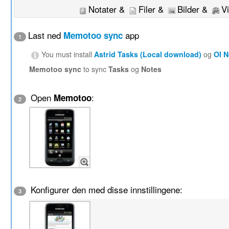
Notater &
Filer &
Bilder &
V
Last ned
app
Memotoo sync
1
You must install
Astrid Tasks (Local download)
og
OI 
Memotoo sync
to sync
Tasks
og
Notes
Open
:
Memotoo
2
Konfigurer den med disse innstillingene:
3