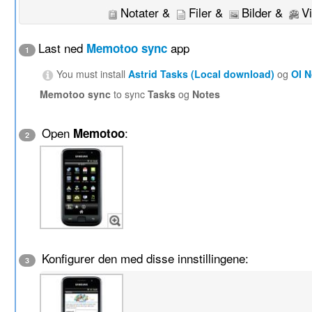
Notater &
Filer &
Bilder &
V
Last ned
app
Memotoo sync
1
You must install
Astrid Tasks (Local download)
og
OI 
Memotoo sync
to sync
Tasks
og
Notes
Open
:
Memotoo
2
Konfigurer den med disse innstillingene:
3