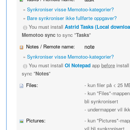
»
Synkroniser visse Memotoo-kategorier?
»
Bare synkroniser ikke fullførte oppgaver?
You must install
Astrid Tasks (Local downloa
to sync "
"
Memotoo sync
Tasks
Notes / Remote name:
note
»
Synkroniser visse Memotoo-kategorier?
You must install
app
before
instal
OI Notepad
sync "
"
Notes
Files:
- kun filer på < 25 MB
- kun "Files"-mappen 
bli synkronisert
- undermapper vil ikk
Pictures:
- kun "Pictures"-map
vil bli synkronisert