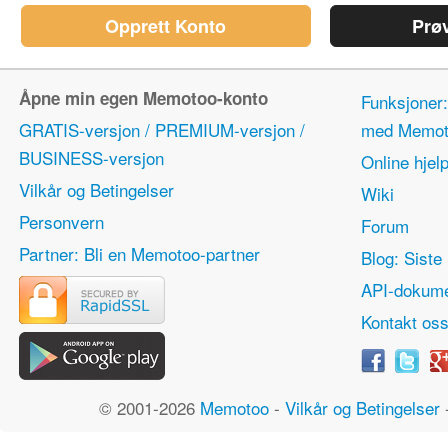
Opprett Konto
Prø
Åpne min egen Memotoo-konto
Funksjoner:
GRATIS-versjon / PREMIUM-versjon /
med Memot
BUSINESS-versjon
Online hjel
Vilkår og Betingelser
Wiki
Personvern
Forum
Partner: Bli en Memotoo-partner
Blog: Siste 
API-dokume
Kontakt os
© 2001-2026
Memotoo
-
Vilkår og Betingelser