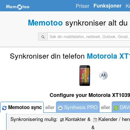
Priser
Funksjoner
K
synkroniser alt du
Memotoo
Synkroniser din telefon
Motorola XT
Configure your Motorola XT1039
eller
Synthesis PRO
eller
DAVd
Memotoo sync
Synkronisering mulig:
Kontakter &
Kalender / he
&