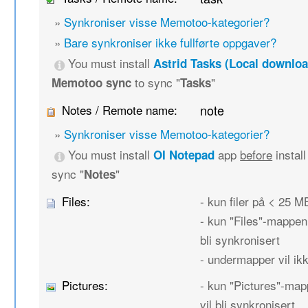
»
Synkroniser visse Memotoo-kategorier?
»
Bare synkroniser ikke fullførte oppgaver?
You must install
Astrid Tasks (Local downloa
to sync "
"
Memotoo sync
Tasks
Notes / Remote name:
note
»
Synkroniser visse Memotoo-kategorier?
You must install
app
before
instal
OI Notepad
sync "
"
Notes
Files:
- kun filer på < 25 MB
- kun "Files"-mappen 
bli synkronisert
- undermapper vil ikk
Pictures:
- kun "Pictures"-map
vil bli synkronisert