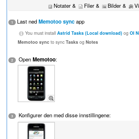
Notater &
Filer &
Bilder &
V
Last ned
app
Memotoo sync
1
You must install
Astrid Tasks (Local download)
og
OI 
Memotoo sync
to sync
Tasks
og
Notes
Open
:
Memotoo
2
Konfigurer den med disse innstillingene:
3