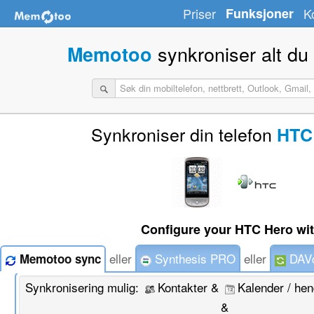
Priser
Funksjoner
K
synkroniser alt du
Memotoo
Synkroniser din telefon
HTC
Configure your HTC Hero wit
eller
Synthesis PRO
eller
DAVd
Memotoo sync
Synkronisering mulig:
Kontakter &
Kalender / he
&