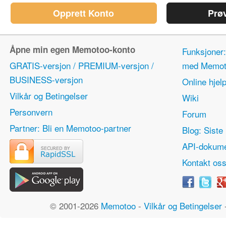
Opprett Konto
Prø
Åpne min egen Memotoo-konto
Funksjoner:
GRATIS-versjon / PREMIUM-versjon /
med Memot
BUSINESS-versjon
Online hjel
Vilkår og Betingelser
Wiki
Personvern
Forum
Partner: Bli en Memotoo-partner
Blog: Siste 
API-dokume
Kontakt os
© 2001-2026
Memotoo
-
Vilkår og Betingelser