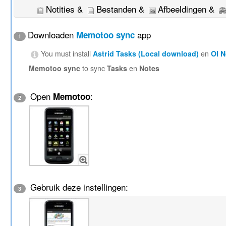
Notities &
Bestanden &
Afbeeldingen &
Downloaden
app
Memotoo sync
1
You must install
Astrid Tasks (Local download)
en
OI 
Memotoo sync
to sync
Tasks
en
Notes
Open
:
Memotoo
2
Gebruik deze instellingen:
3