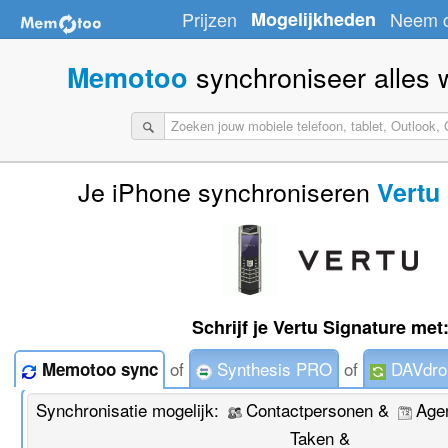
Prijzen
Mogelijkheden
Neem c
synchroniseer alles wa
Memotoo
Je iPhone synchroniseren
Vertu
Schrijf je Vertu Signature met
of
Synthesis PRO
of
DAVdro
Memotoo sync
Synchronisatie mogelijk:
Contactpersonen &
Age
Taken &