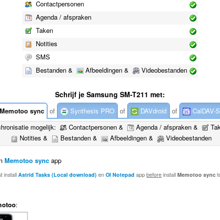
Contactpersonen
Agenda / afspraken
Taken
Notities
SMS
Bestanden &
Afbeeldingen &
Videobestanden
Schrijf je Samsung SM-T211 met:
Memotoo sync
of
Synthesis PRO
of
DAVdroid
of
CalDAV-S
hronisatie mogelijk:
Contactpersonen &
Agenda / afspraken &
Ta
Notities &
Bestanden &
Afbeeldingen &
Videobestanden
en
Memotoo sync
app
 install
Astrid Tasks (Local download)
en
OI Notepad
app
before
install
Memotoo sync
t
otoo
: