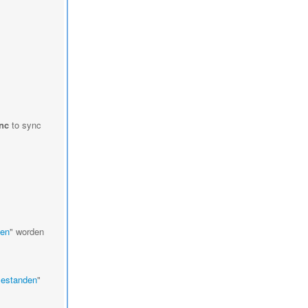
nc
to sync
den
" worden
Bestanden
"