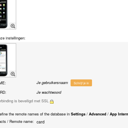
ze instellingen:
Je gebruikersnaam
ME:
Schrijf je in
RD:
Je wachtwoord
rbinding is beveiligd met SSL
efine the remote names of the database in
Settings
/
Advanced
/
App Inter
cts / Remote name:
card