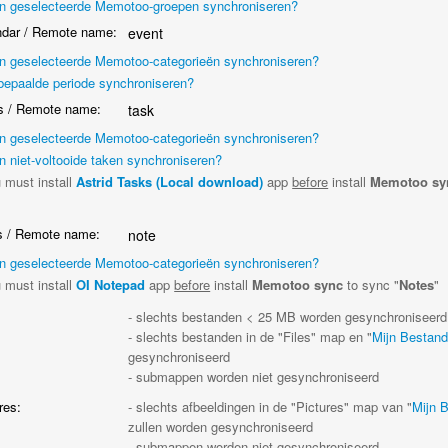
en geselecteerde Memotoo-groepen synchroniseren?
dar / Remote name:
event
en geselecteerde Memotoo-categorieën synchroniseren?
bepaalde periode synchroniseren?
 / Remote name:
task
en geselecteerde Memotoo-categorieën synchroniseren?
n niet-voltooide taken synchroniseren?
 must install
Astrid Tasks (Local download)
app
before
install
Memotoo sy
"
 / Remote name:
note
en geselecteerde Memotoo-categorieën synchroniseren?
 must install
OI Notepad
app
before
install
Memotoo sync
to sync "
Notes
"
:
- slechts bestanden < 25 MB worden gesynchroniseerd
- slechts bestanden in de "Files" map en "
Mijn Bestan
gesynchroniseerd
- submappen worden niet gesynchroniseerd
res:
- slechts afbeeldingen in de "Pictures" map van "
Mijn 
zullen worden gesynchroniseerd
- submappen worden niet gesynchroniseerd