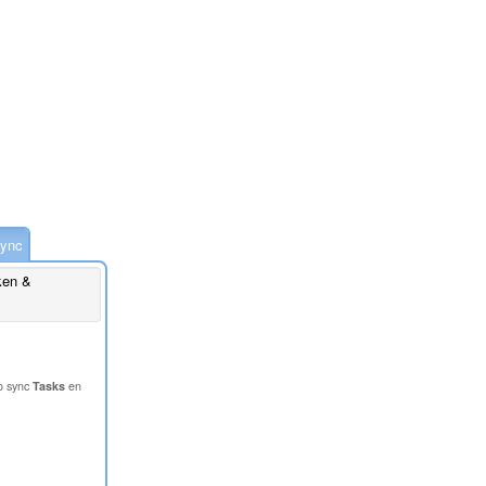
ync
ken &
o sync
Tasks
en