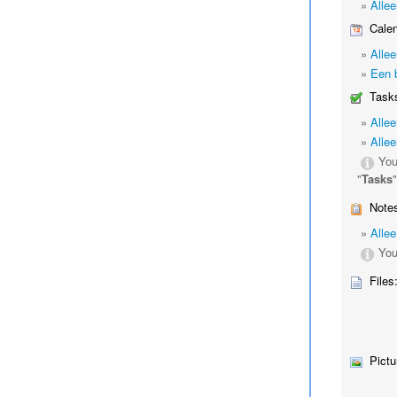
»
Alle
Calen
»
Alle
»
Een 
Tasks
»
Alle
»
Allee
You
"
Tasks
Notes
»
Alle
You
Files
Pictu