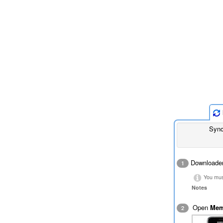
Sync
Download
1
You must
Notes
Open
Mem
2