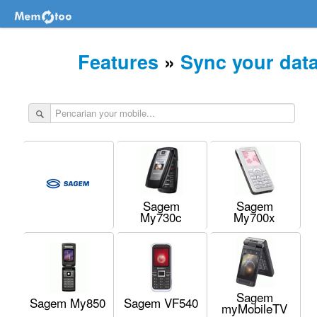
Features
»
Sync your dat
Sagem
Sagem
My730c
My700x
Sagem
Sagem My850
Sagem VF540
myMobileTV