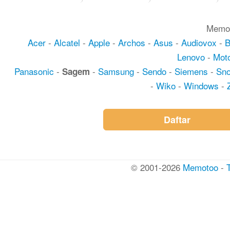
Memot
Acer
-
Alcatel
-
Apple
-
Archos
-
Asus
-
Audiovox
-
Lenovo
-
Moto
Panasonic
-
-
Samsung
-
Sendo
-
Siemens
-
Sn
Sagem
-
Wiko
-
Windows
-
Daftar
© 2001-2026
Memotoo
-