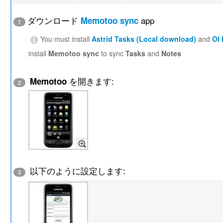
ダウンロード
app
Memotoo sync
1
You must install
Astrid Tasks (Local download)
and
OI
install
Memotoo sync
to sync
Tasks
and
Notes
を開きます:
Memotoo
2
以下のように設定します:
3