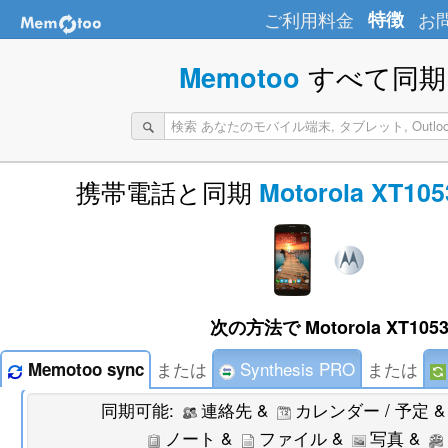
ご利用料金
特徴
お
すべて同期 
Memotoo
携帯電話と同期
Motorola XT105
次の方法で Motorola XT105
または
Synthesis PRO
または
Memotoo sync
同期可能:
連絡先 &
カレンダー / 予定 
ノート &
ファイル &
写真 &