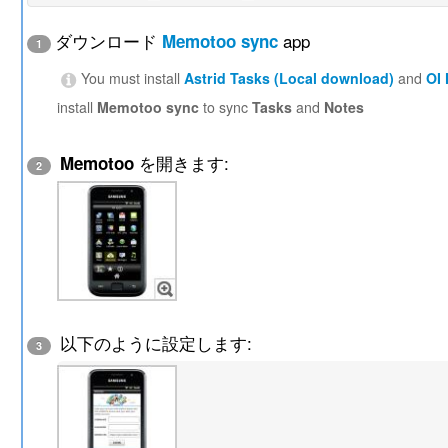
ダウンロード
app
Memotoo sync
1
You must install
Astrid Tasks (Local download)
and
OI
install
Memotoo sync
to sync
Tasks
and
Notes
を開きます:
Memotoo
2
以下のように設定します:
3