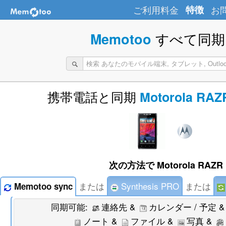
ご利用料金
特徴
お
すべて同期 
Memotoo
携帯電話と同期
Motorola RAZR
次の方法で Motorola RAZR
または
Synthesis PRO
または
Memotoo sync
同期可能:
連絡先 &
カレンダー / 予定 
ノート &
ファイル &
写真 &