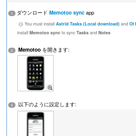
ダウンロード
app
Memotoo sync
1
You must install
Astrid Tasks (Local download)
and
OI
install
Memotoo sync
to sync
Tasks
and
Notes
を開きます:
Memotoo
2
以下のように設定します:
3