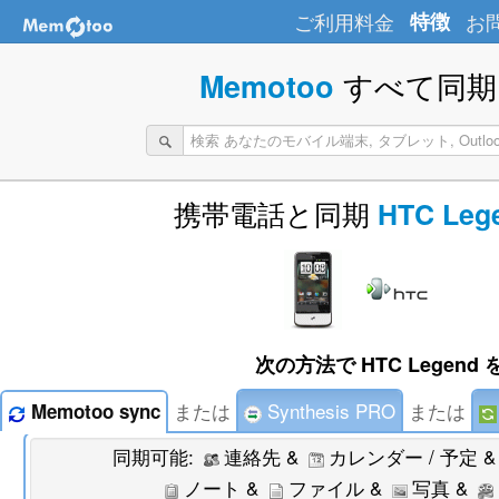
ご利用料金
特徴
お
すべて同期 
Memotoo
携帯電話と同期
HTC Leg
次の方法で HTC Legend 
または
Synthesis PRO
または
Memotoo sync
同期可能:
連絡先 &
カレンダー / 予定 
ノート &
ファイル &
写真 &