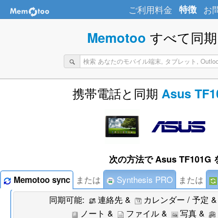
ご利用料金
特徴
お
すべて同期 
Memotoo
携帯電話と同期
Asus TF1
次の方法で Asus TF101G
または
Synthesis PRO
または
Memotoo sync
同期可能:
連絡先 &
カレンダー / 予定 
ノート &
ファイル &
写真 &