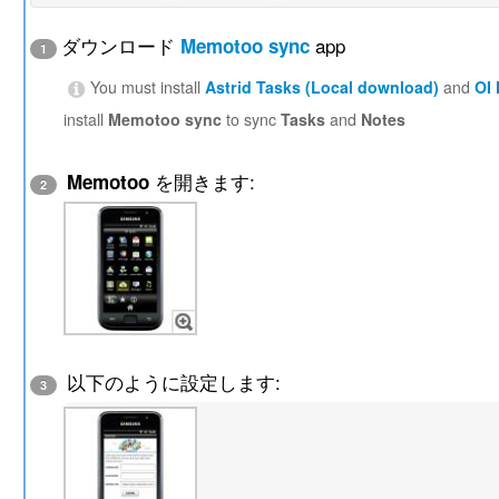
ダウンロード
app
Memotoo sync
1
You must install
Astrid Tasks (Local download)
and
OI
install
Memotoo sync
to sync
Tasks
and
Notes
を開きます:
Memotoo
2
以下のように設定します:
3