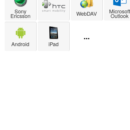
Sony
Microsof
WebDAV
Ericsson
Outlook
...
Android
iPad