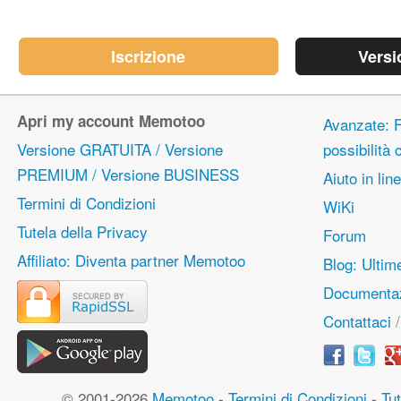
Iscrizione
Versi
Apri my account Memotoo
Avanzate: F
Versione GRATUITA / Versione
possibilità
PREMIUM / Versione BUSINESS
Aiuto in lin
Termini di Condizioni
WiKi
Tutela della Privacy
Forum
Affiliato: Diventa partner Memotoo
Blog: Ulti
Documentaz
Contattaci
© 2001-2026
Memotoo
-
Termini di Condizioni
-
Tut