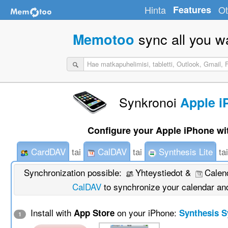
Hinta
Features
Ot
sync all you w
Memotoo
Synkronoi
Apple i
Configure your Apple iPhone wi
CardDAV
tai
CalDAV
tai
Synthesis Lite
ta
Synchronization possible:
Yhteystiedot &
Calend
CalDAV
to synchronize your calendar an
Install with
on your iPhone:
App Store
Synthesis 
1