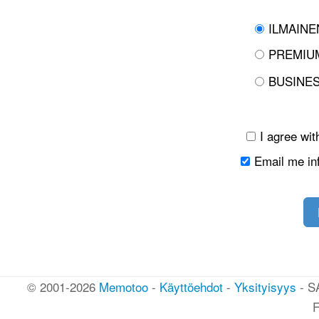
ILMAINEN
PREMIUM
BUSINES
I agree wi
Email me in
© 2001-2026
Memotoo
-
Käyttöehdot
-
Yksityisyys
- S