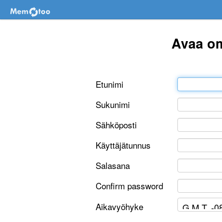
Avaa om
Etunimi
Sukunimi
Sähköposti
Käyttäjätunnus
Salasana
Confirm password
Aikavyöhyke