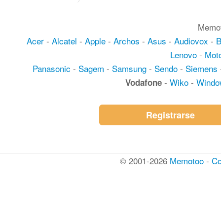
Memot
Acer
-
Alcatel
-
Apple
-
Archos
-
Asus
-
Audiovox
-
Lenovo
-
Moto
Panasonic
-
Sagem
-
Samsung
-
Sendo
-
Siemens
-
Wiko
-
Windo
Vodafone
Registrarse
© 2001-2026
Memotoo
-
Co