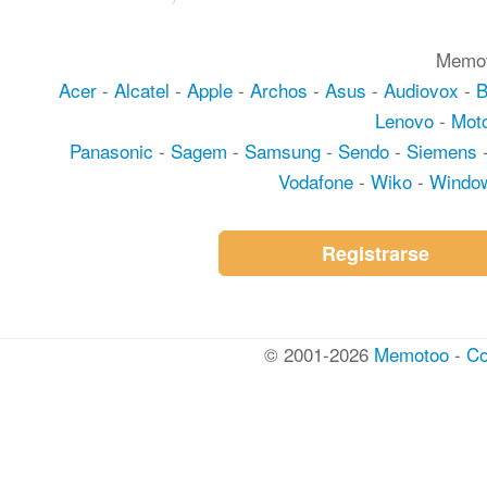
Memot
Acer
-
Alcatel
-
Apple
-
Archos
-
Asus
-
Audiovox
-
Lenovo
-
Moto
Panasonic
-
Sagem
-
Samsung
-
Sendo
-
Siemens
Vodafone
-
Wiko
-
Windo
Registrarse
© 2001-2026
Memotoo
-
Co