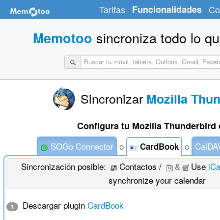
Tarifas
Funcionalidades
Co
sincroniza todo lo q
Memotoo
Sincronizar
Mozilla Thun
Configura tu Mozilla Thunderbird 
SOGo Connector
o
o
CalDA
CardBook
Sincronización posible:
Contactos /
&
Use
iC
synchronize your calendar
Descargar plugin
CardBook
1