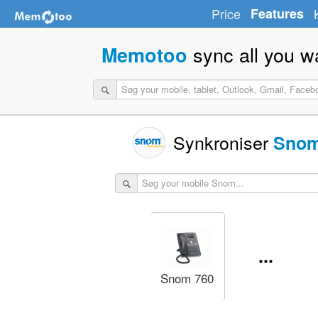
Price
Features
sync all you w
Memotoo
Synkroniser
Sno
...
Snom 760