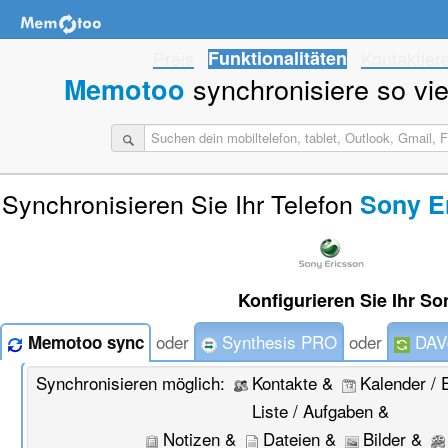
Preis
Funktionalitäten
Kontaktier
synchronisiere so viel
Memotoo
Synchronisieren Sie Ihr Telefon
Sony Er
Konfigurieren Sie Ihr So
oder
Synthesis PRO
oder
DAVd
Memotoo sync
Synchronisieren möglich:
Kontakte &
Kalender / 
Liste / Aufgaben &
Notizen &
Dateien &
Bilder &