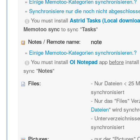
»
Einige Memotoo-Kategorien synchronisieren.?
»
Synchronisiere nur die noch nicht abgeschlos
You must install
Astrid Tasks (Local downloa
to sync "
"
Memotoo sync
Tasks
Notes / Remote name:
note
»
Einige Memotoo-Kategorien synchronisieren.?
You must install
app
before
instal
OI Notepad
sync "
"
Notes
Files:
- Nur Dateien < 25 
synchronisiert
- Nur das "Files" Ver
Dateien
" wird synchr
- Unterverzeichnisse
synchronisiert
Pictures:
- nur der "Pictures" 